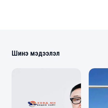
Шинэ мэдээлэл
0
0
0