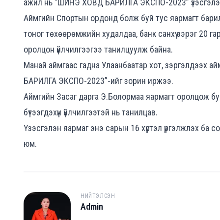
ажил нь “ШИНЭ ХОВД БАРИЛГА ЭКСПО-2023” үзэсгэлэ
Аймгийн Спортын ордонд болж буй тус яармагт барилга
тоног төхөөрөмжийн худалдаа, банк санхүү зэрэг 20 га
оролцон үйлчилгээгээ танилцуулж байна.
Манай аймгаас гадна Улаанбаатар хот, зэргэлдээх а
БАРИЛГА ЭКСПО-2023”-ийг зорин иржээ.
Аймгийн Засаг дарга Э.Болормаа яармагт оролцож бу
бүтээгдэхүүн үйлчилгээтэй нь танилцав.
Үзэсгэлэн яармаг энэ сарын 16 хүртэл үргэлжлэх ба с
юм.
НИЙТЭЛСЭН
Admin
A