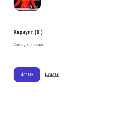
Хариулт
(
0
)
Илгээх
Цуцлах