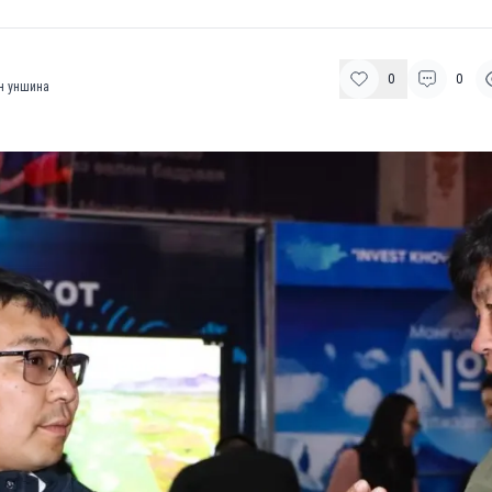
0
0
н уншина