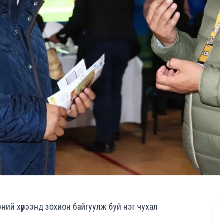
й хүрээнд зохион байгуулж буй нэг чухал