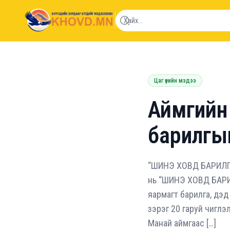
khovd.mn
Цаг үеийн мэдээ
Аймгийн
барилгы
“ШИНЭ ХОВД БАРИЛГЫН
нь “ШИНЭ ХОВД БАРИЛ
яармагт барилга, дэд 
зэрэг 20 гаруй чиглэ
Манай аймгаас […]