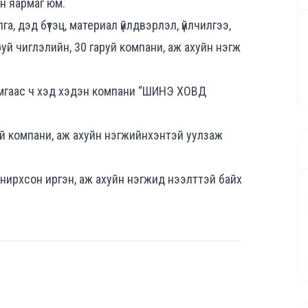
н яармаг юм.
, дэд бүтэц, материал үйлдвэрлэл, үйлчилгээ,
руй чиглэлийн, 30 гаруй компани, аж ахуйн нэгж
ймгаас ч хэд хэдэн компани “ШИНЭ ХОВД
й компани, аж ахуйн нэгжийнхэнтэй уулзаж
онирхсон иргэн, аж ахуйн нэгжид нээлттэй байх