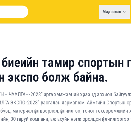
Мэдээлэл
 биеийн тамир спортын 
н экспо болж байна.
 ЧУУЛГАН-2023” арга хэмжээний хүрээнд зохион байгуулж
ГА ЭКСПО-2023” үзэсгэлэн яармаг юм. Аймгийн Спортын о
бүтэц, материал үйлдвэрлэл, үйлчилгээ, тоног төхөөрөмжийн ху
лийн, 30 гаруй компани, аж ахуйн нэгж оролцон үйлчилгээгээ