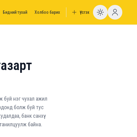
Бидний тухай
Холбоо барих
Үүсгэх
Enable da
газарт
 буй нэг чухал ажил
рдонд болж буй тус
далдаа, банк санхүү
 танилцуулж байна.