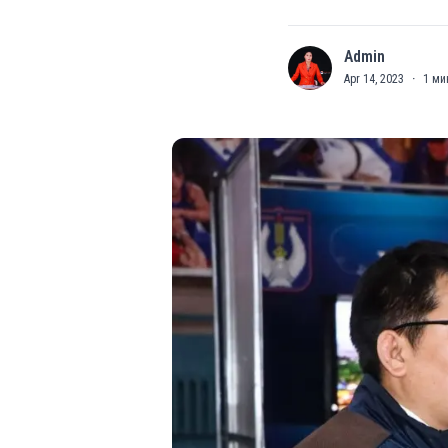
Admin
A
Apr 14, 2023
·
1
ми