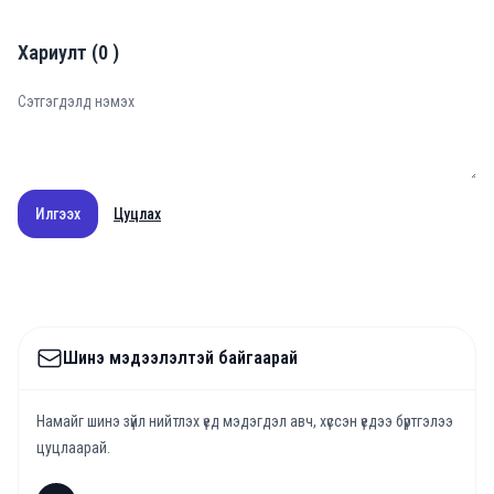
Хариулт
(
0
)
Илгээх
Цуцлах
Шинэ мэдээлэлтэй байгаарай
Намайг шинэ зүйл нийтлэх үед мэдэгдэл авч, хүссэн үедээ бүртгэлээ
цуцлаарай.