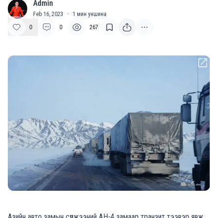
Admin
A
Feb 16, 2023
·
1
мин уншина
0
0
267
Азийн авто замын сүлжээний АН-4 замаар транзит тээвэр явж