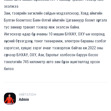
эхэлжээ.
Зам, тээврийн хөгжлийн сайдын мэдээлснээр, Ховд аймгийн
Булган боомтоос Баян-Өлгий аймгийн Цагааннуур боомт хүртэлх
тус замаар транзит тээвэр явж эхэлсэн байна.
Ингэснээр өдөр бүр ачааны 10 машин БНХАУ, ОХУ-ын хооронд
хүнсний бүтээгдэхүүн, тоног төхөөрөмж, электрон барааны сэлбэг
хэрэгсэл, хувцас зэрэг ачааг тээвэрлэж байгаа аж.2022 оны
сүүлчээр БНХАУ, ОХУ, Ази, Европыг холбосон баруун босоо
тэнхлэгийн 745 километр авто зам бүрэн ашиглалтад орсон
билээ.
НИЙТЭЛСЭН
A
Admin