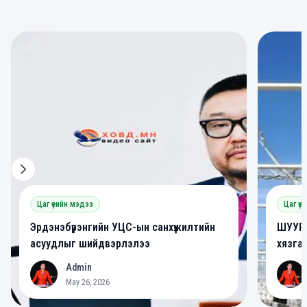
0
0
Цаг үеийн мэдээ
Цаг үе
Эрдэнэбүрэнгийн УЦС-ын санхүүжилтийн
ШУУРХ
асуудлыг шийдвэрлэлээ
хязга
Admin
A
A
May 26, 2026