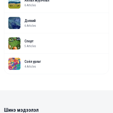
Аялал жуулчлал
6
Articles
Дэлхий
6
Articles
Спорт
5
Articles
Соёл урлаг
4
Articles
Шинэ мэдээлэл