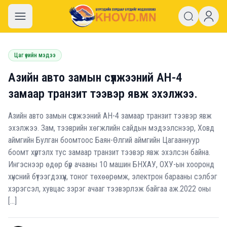
khovd.mn
Цаг үеийн мэдээ
Азийн авто замын сүлжээний АН-4
замаар транзит тээвэр явж эхэлжээ.
Азийн авто замын сүлжээний АН-4 замаар транзит тээвэр явж
эхэлжээ. Зам, тээврийн хөгжлийн сайдын мэдээлснээр, Ховд
аймгийн Булган боомтоос Баян-Өлгий аймгийн Цагааннуур
боомт хүртэлх тус замаар транзит тээвэр явж эхэлсэн байна.
Ингэснээр өдөр бүр ачааны 10 машин БНХАУ, ОХУ-ын хооронд
хүнсний бүтээгдэхүүн, тоног төхөөрөмж, электрон барааны сэлбэг
хэрэгсэл, хувцас зэрэг ачааг тээвэрлэж байгаа аж.2022 оны
[…]