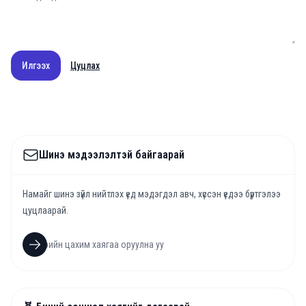
Илгээх
Цуцлах
Шинэ мэдээлэлтэй байгаарай
Намайг шинэ зүйл нийтлэх үед мэдэгдэл авч, хүссэн үедээ бүртгэлээ
цуцлаарай.