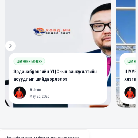
Цаг үеийн мэдээ
Цаг үе
Эрдэнэбүрэнгийн УЦС-ын санхүүжилтийн
ШУУРХ
асуудлыг шийдвэрлэлээ
хязга
Admin
A
A
May 26, 2026
Footer