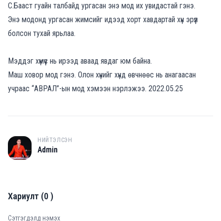
С.Бааст гуайн талбайд ургасан энэ мод их увидастай гэнэ.
Энэ модонд ургасан жимсийг идээд хорт хавдартай хүн эрүүл
болсон тухай ярьлаа.
Мэддэг хүмүүс нь ирээд аваад явдаг юм байна.
Маш ховор мод гэнэ. Олон хүнийг хүнд өвчнөөс нь анагаасан
учраас “АВРАЛ”-ын мод хэмээн нэрлэжээ. 2022.05.25
НИЙТЭЛСЭН
A
Admin
Хариулт
(
0
)