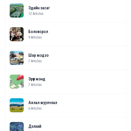
Эдийн засаг
12
Articles
Боловсрол
9
Articles
Шар мэдээ
7
Articles
Эрүүл мэнд
7
Articles
Аялал жуулчлал
6
Articles
Дэлхий