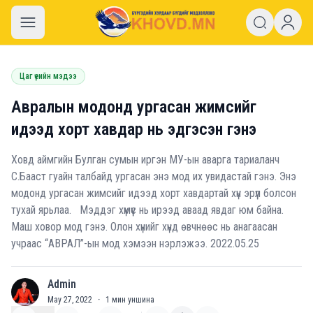
khovd.mn
Цаг үеийн мэдээ
Авралын модонд ургасан жимсийг
идээд хорт хавдар нь эдгэсэн гэнэ
Ховд аймгийн Булган сумын иргэн МУ-ын аварга тариаланч
С.Бааст гуайн талбайд ургасан энэ мод их увидастай гэнэ. Энэ
модонд ургасан жимсийг идээд хорт хавдартай хүн эрүүл болсон
тухай ярьлаа. Мэддэг хүмүүс нь ирээд аваад явдаг юм байна.
Маш ховор мод гэнэ. Олон хүнийг хүнд өвчнөөс нь анагаасан
учраас “АВРАЛ”-ын мод хэмээн нэрлэжээ. 2022.05.25
Admin
A
May 27, 2022
·
1
мин уншина