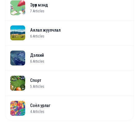
Эрүүл мэнд
7
Articles
Аялал жуулчлал
6
Articles
Дэлхий
6
Articles
Спорт
5
Articles
Соёл урлаг
4
Articles