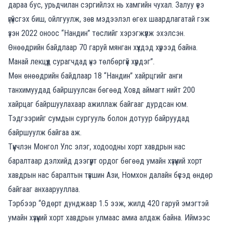
дараа бус, урьдчилан сэргийлэх нь хамгийн чухал. Залуу үеэ
үгүйсгэх биш, ойлгуулж, зөв мэдээлэл өгөх шаардлагатай гэж
үзэн 2022 оноос “Нандин” төслийг хэрэгжүүлж эхэлсэн.
Өнөөдрийн байдлаар 70 гаруй мянган хүүхдэд хүрээд байна.
Манай лекцүүд сурагчдад үнэ төлбөргүй хүрдэг”.
Мөн өнөөдрийн байдлаар 18 “Нандин” хайрцгийг анги
танхимуудад байршуулсан бөгөөд Ховд аймагт нийт 200
хайрцаг байршуулахаар ажиллаж байгааг дурдсан юм.
Тэдгээрийг сумдын сургууль болон дотуур байруудад
байршуулж байгаа аж.
Түүнчлэн Монгол Улс элэг, ходоодны хорт хавдрын нас
баралтаар дэлхийд дээгүүрт ордог бөгөөд умайн хүзүүний хорт
хавдрын нас баралтын түвшин Ази, Номхон далайн бүсэд өндөр
байгааг анхаарууллаа.
Тэрбээр “Өдөрт дунджаар 1.5 ээж, жилд 420 гаруй эмэгтэй
умайн хүзүүний хорт хавдрын улмаас амиа алдаж байна. Иймээс