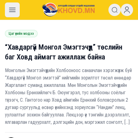
khovd.mn
Цаг үеийн мэдээ
“Хавдаргүй Монгол Эмэгтэчүүд” төслийн
баг Ховд аймагт ажиллаж байна
Монголын Эмэгтэйчүүдийн Холбооноос санаачлан хэрэгжүүлж буй
“Хавдаргүй Монгол эмэгтэй” нийгмийн зорилтот төсөл өнөөдөр
Жаргалант суманд ажиллалаа. Мөн Монголын Эмэгтэйчүүдийн
Холбооны Ерөнхийлөгч Б. Оюунгэрэл, тус холбооны соёлыг
түгээгч, С. Гантогоо нар Ховд аймгийн Ерөнхий боловсролын 2
дугаар сургуульд өсвөр үеийнхэнд зориулсан “Нандин” лекц,
уулзалтыг зохион байгууллаа. Лекцээр үе тэнгийн дээрэлхэлт,
ялгаварлан гадуурхалт, дэлгэцийн дон, мэргэжил сонголт, […]