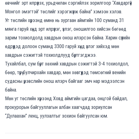
өвчнийг эрт илрүүлэх, урьдчилан сэргийлэх зорилгоор ‘Хавдаргүй
Монгол эмэгтэй’ төслийг хэрэгжүүлж байна” хэмээн хэлэв.
Уг төслийн хүрээнд өмнө нь зургаан аймгийн 100 суманд 31
мянга гаруй хүнд эрт илрүүлэг, үзлэг, оношилгоо хийсэн бөгөөд
зарим тохиолдолд хавдрын онош илэрсэн байна. Харин сүүлийн
өдрүүдэд долоон суманд 3300 гаруй хүнд үзлэг хийхэд мөн
хавдрын сэжигтэй тохиолдлууд бүртгэгджээ.
Тухайлбал, сум бүрт хөхний хавдрын сэжигтэй 3-4 тохиолдол,
бөөр, түрүү булчирхайн хавдар, мөн хөвгүүдэд төмсөгний венийн
судасны үрэвслийн онош илэрч байгааг эмч нар мэдээлсэн
байна.
Мөн уг төслийн хүрээнд Ховд аймгийн цагдаа, онцгой байдал,
прокурорын байгууллагын албан хаагчдад зориулсан
“Дулаахан” лекц, уулзалтыг зохион байгуулсан юм.