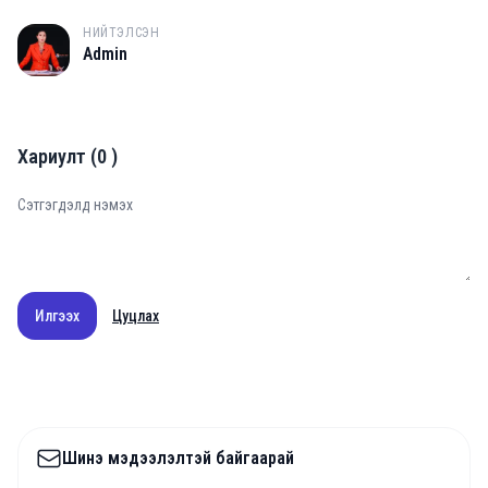
НИЙТЭЛСЭН
A
Admin
Хариулт
(
0
)
Илгээх
Цуцлах
Шинэ мэдээлэлтэй байгаарай