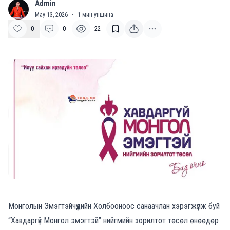
Admin
A
May 13, 2026
·
1
мин уншина
0
0
22
Монголын Эмэгтэйчүүдийн Холбооноос санаачлан хэрэгжүүлж буй
“Хавдаргүй Монгол эмэгтэй” нийгмийн зорилтот төсөл өнөөдөр