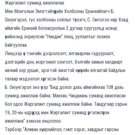
Жаргалант суманд ажиллалаа.
Мөн Монголын Эмэгтэйчүүдийн Холбооны Ерөнхийлөгч Б.
Оюунгэрэл, тус холбооны соёлыг түгээгч, С. Гантогоо нар Ховд
аймгийн Ерөнхий боловсролын 2 дугаар сургуульд өсвөр
үеийнхэнд зориулсан “Нандин” лекц, уулзалтыг зохион
байгууллаа.
Лекцээр үе тэнгийн дээрэлхэлт, ялгаварлан гадуурхалт,
дэлгэцийн дон, мэргэжил сонголт, бэлгийн замын халдварт
өвчний хор уршиг, эрэгтэй эмэгтэй хүмүүсийн ялгаатай байдлын
талаар мэдээлэл хүргэсэн байна.
Б. Оюунгэрэл энэ үеэр “Бид долоо дахь аймгийнхаа 108 дахь
суманд ажиллаж байна. Манхан, Чандмань суманд ажилласан
бол одоо Жаргалант суманд ажиллаж байна. Тавдугаар сарын
19, 20-ны өдрүүдэд мөн Жаргалант суманд үргэлжлүүлэн
ажиллана” хэмээн онцоллоо.
Тэрбээр “Аливаа хүчирхийлэл, гэмт хэрэг, хавдрыг гарсны