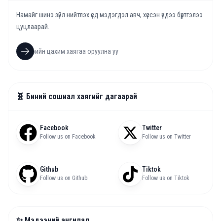
Намайг шинэ зүйл нийтлэх үед мэдэгдэл авч, хүссэн үедээ бүртгэлээ
цуцлаарай.
🧬 Биний сошиал хаягийг дагаарай
Facebook
Twitter
Follow us on Facebook
Follow us on Twitter
Github
Tiktok
Follow us on Github
Follow us on Tiktok
✨ Мэдээний ангилал