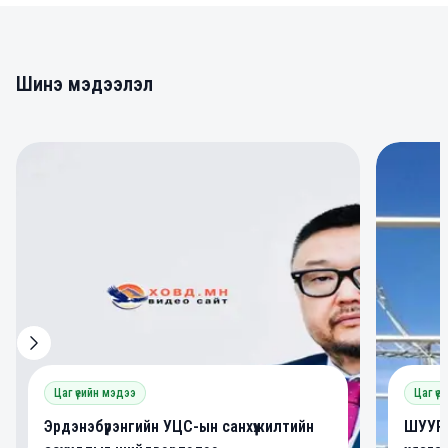
Шинэ мэдээлэл
0
0
Цаг үеийн мэдээ
Цаг үе
Эрдэнэбүрэнгийн УЦС-ын санхүүжилтийн
ШУУРХ