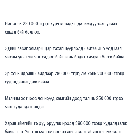
Нэг хонь 280.000 төгрөгт хүрч ковидыг далимдуулсан үнийн
хөөрөгдөл бий боллоо.
Эдийн засаг хямарч, цар тахал нүүрлээд байгаа энэ үед мал
махны үнэ тэнгэрт хадаж байгаа нь бодит хямрал болж байна.
Эр хонь өнөөдрийн байдлаар 280.000 төгрөг, эм хонь 200.000 төгрөгөөр
худалдаалагдаж байна.
Малчны хотноос ченжүүд хамгийн доод тал нь 250.000 төгрөгөөр
мал худалдаж авдаг.
Харин аймгийн төв рүү оруулж ирээд 280.000 төгрөгөөр худалдаалж
байна гэв. Үнэтэй мал худалдан авч чадахгүй иргэд туйлдаж