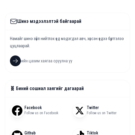
Шинэ мэдээлэлтэй байгаарай
Намайг шинэ зүйл нийтлэх үед мэдэгдэл авч, хүссэн үедээ бүртгэлээ
цуцлаарай.
🧬 Биний сошиал хаягийг дагаарай
Facebook
Twitter
Follow us on Facebook
Follow us on Twitter
Github
Tiktok