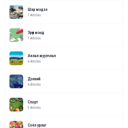
Шар мэдээ
7
Articles
Эрүүл мэнд
7
Articles
Аялал жуулчлал
6
Articles
Дэлхий
6
Articles
Спорт
5
Articles
Соёл урлаг