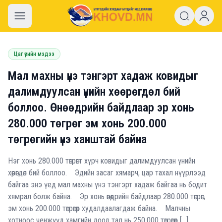
khovd.mn
Цаг үеийн мэдээ
Мал махны үнэ тэнгэрт хадаж ковидыг
далимдуулсан үнийн хөөрөгдөл бий
боллоо. Өнөөдрийн байдлаар эр хонь
280.000 төгрөг эм хонь 200.000
төгрөгийн үнэ ханштай байна
Нэг хонь 280.000 төгрөгт хүрч ковидыг далимдуулсан үнийн
хөөрөгдөл бий боллоо. Эдийн засаг хямарч, цар тахал нүүрлээд
байгаа энэ үед мал махны үнэ тэнгэрт хадаж байгаа нь бодит
хямрал болж байна. Эр хонь өнөөдрийн байдлаар 280.000 төгрөг,
эм хонь 200.000 төгрөгөөр худалдаалагдаж байна. Малчны
хотноос ченжүүд хамгийн доод тал нь 250.000 төгрөгөөр […]