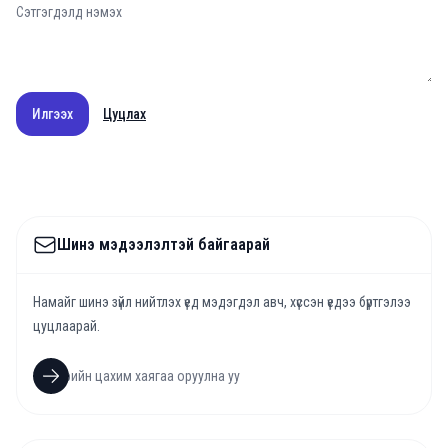
Илгээх
Цуцлах
Шинэ мэдээлэлтэй байгаарай
Намайг шинэ зүйл нийтлэх үед мэдэгдэл авч, хүссэн үедээ бүртгэлээ
цуцлаарай.