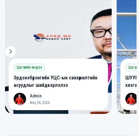
Цаг үеийн мэдээ
Цаг үе
Эрдэнэбүрэнгийн УЦС-ын санхүүжилтийн
ШУУРХ
асуудлыг шийдвэрлэлээ
хязга
Admin
A
A
May 26, 2026
Footer