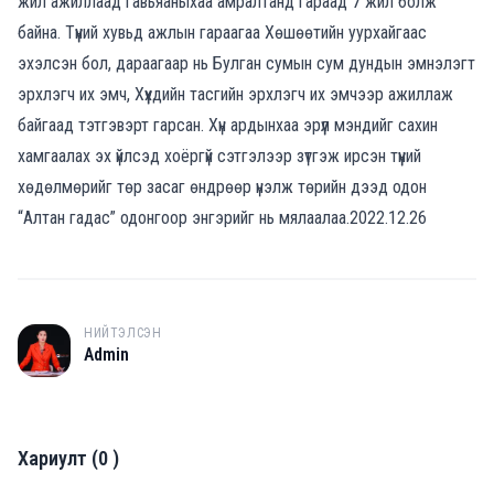
жил ажиллаад гавьяаныхаа амралтанд гараад 7 жил болж
байна. Түүний хувьд ажлын гараагаа Хөшөөтийн уурхайгаас
эхэлсэн бол, дараагаар нь Булган сумын сум дундын эмнэлэгт
эрхлэгч их эмч, Хүүхдийн тасгийн эрхлэгч их эмчээр ажиллаж
байгаад тэтгэвэрт гарсан. Хүн ардынхаа эрүүл мэндийг сахин
хамгаалах эх үйлсэд хоёргүй сэтгэлээр зүтгэж ирсэн түүний
хөдөлмөрийг төр засаг өндрөөр үнэлж төрийн дээд одон
“Алтан гадас” одонгоор энгэрийг нь мялаалаа.2022.12.26
НИЙТЭЛСЭН
A
Admin
Хариулт
(
0
)