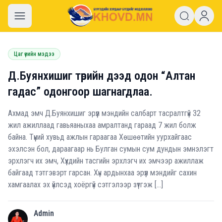
khovd.mn
Цаг үеийн мэдээ
Д.Буянхишиг төрийн дээд одон “Алтан
гадас” одонгоор шагнагдлаа.
Ахмад эмч Д.Буянхишиг эрүүл мэндийн салбарт тасралтгүй 32
жил ажиллаад гавьяаныхаа амралтанд гараад 7 жил болж
байна. Түүний хувьд ажлын гараагаа Хөшөөтийн уурхайгаас
эхэлсэн бол, дараагаар нь Булган сумын сум дундын эмнэлэгт
эрхлэгч их эмч, Хүүхдийн тасгийн эрхлэгч их эмчээр ажиллаж
байгаад тэтгэвэрт гарсан. Хүн ардынхаа эрүүл мэндийг сахин
хамгаалах эх үйлсэд хоёргүй сэтгэлээр зүтгэж […]
Admin
A