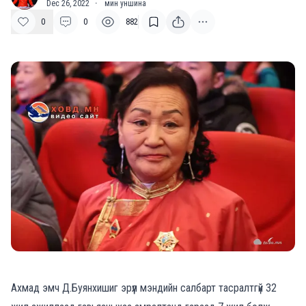
Dec 26, 2022
·
мин уншина
0
0
882
Ахмад эмч Д.Буянхишиг эрүүл мэндийн салбарт тасралтгүй 32