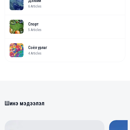
Дэлхий
6
Articles
Спорт
5
Articles
Соёл урлаг
4
Articles
Шинэ мэдээлэл
0
0