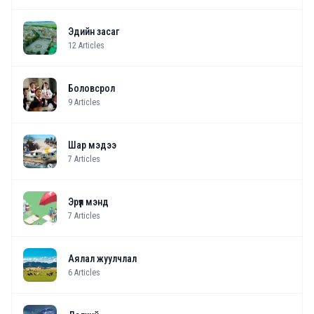
Эдийн засаг
12
Articles
Боловсрол
9
Articles
Шар мэдээ
7
Articles
Эрүүл мэнд
7
Articles
Аялал жуулчлал
6
Articles