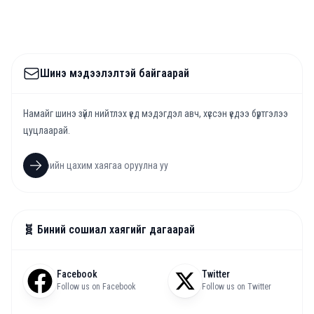
Шинэ мэдээлэлтэй байгаарай
Намайг шинэ зүйл нийтлэх үед мэдэгдэл авч, хүссэн үедээ бүртгэлээ
цуцлаарай.
🧬 Биний сошиал хаягийг дагаарай
Facebook
Twitter
Follow us on Facebook
Follow us on Twitter