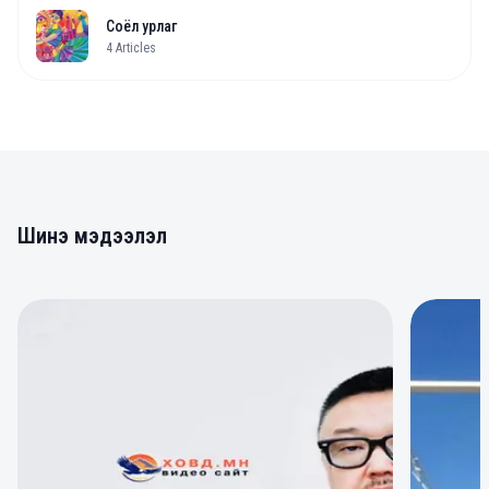
Соёл урлаг
4
Articles
Шинэ мэдээлэл
0
0