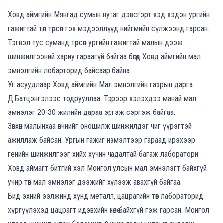
Ховд аймгийн Мянгад сумын нутаг дэвсгэрт хэд хэдэн ургийн
гажигтай төл төрсөн гэх мэдээллүүд нийгмийн сүлжээнд гарсан.
Тэгвэл тус суманд төрсөн ургийн гажигтай малын дээж
шинжилгээний хариу гараагүй байгаа бөгөөд Ховд аймгийн мал
эмнэлгийн лобарторид байсаар байна.
Уг асуудлаар Ховд аймгийн Мал эмнэлгийн газрын дарга
Д.Батцэнгэлээс тодрууллаа. Тэрээр хэлэхдээ манай мал
эмнэлэг 20-30 жилийн дараа эргэж сэргэж байгаа.
Зөвхөн малынхаа өвчнийг оношилж шинжилдэг чиг үүрэгтэй
ажиллаж байсан. Ургын гажиг нэмэлтээр гараад ирэхээр
генийн шинжилгээг хийх хүчин чадалтай багаж лаборатори
Ховд аймагт битгий хэл Монгол улсын мал эмнэлэгт байхгүй
учир төв мал эмнэлэг дээжийг хүлээж авахгүй байгаа.
Бид эхний ээлжинд хүнд металл, цацрагийн төв лабораторид
хүргүүлэхэд цацрагт идэвхийн нөлөө байхгүй гэж гарсан. Монгол