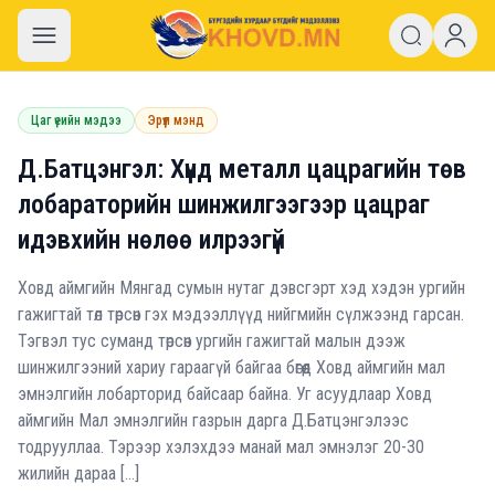
khovd.mn
Цаг үеийн мэдээ
Эрүүл мэнд
Д.Батцэнгэл: Хүнд металл цацрагийн төв
лобараторийн шинжилгээгээр цацраг
идэвхийн нөлөө илрээгүй
Ховд аймгийн Мянгад сумын нутаг дэвсгэрт хэд хэдэн ургийн
гажигтай төл төрсөн гэх мэдээллүүд нийгмийн сүлжээнд гарсан.
Тэгвэл тус суманд төрсөн ургийн гажигтай малын дээж
шинжилгээний хариу гараагүй байгаа бөгөөд Ховд аймгийн мал
эмнэлгийн лобарторид байсаар байна. Уг асуудлаар Ховд
аймгийн Мал эмнэлгийн газрын дарга Д.Батцэнгэлээс
тодрууллаа. Тэрээр хэлэхдээ манай мал эмнэлэг 20-30
жилийн дараа […]