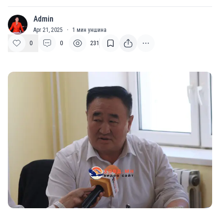
Admin
A
Apr 21, 2025
·
1
мин уншина
0
0
231