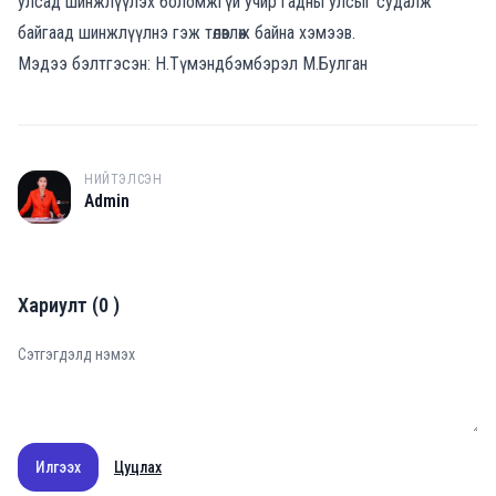
улсад шинжлүүлэх боломжгүй учир гадны улсыг судалж
байгаад шинжлүүлнэ гэж төлөвлөж байна хэмээв.
Мэдээ бэлтгэсэн: Н.Түмэндбэмбэрэл М.Булган
НИЙТЭЛСЭН
A
Admin
Хариулт
(
0
)
Илгээх
Цуцлах