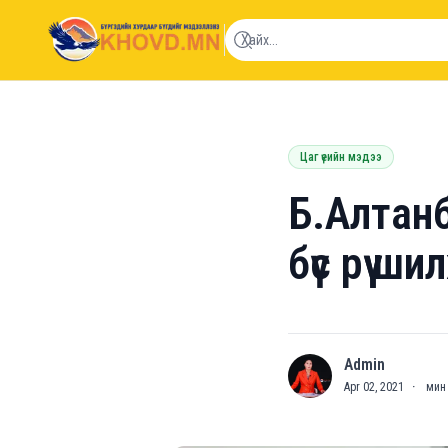
khovd.mn
Цаг үеийн мэдээ
Б.Алтанб
бүс рүү ш
Admin
A
Apr 02, 2021
·
мин