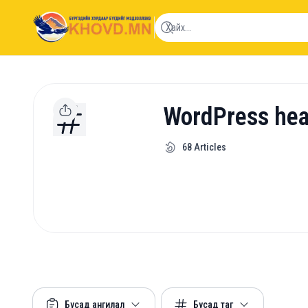
khovd.mn
WordPress he
68
Articles
Бусад ангилал
Бусад таг