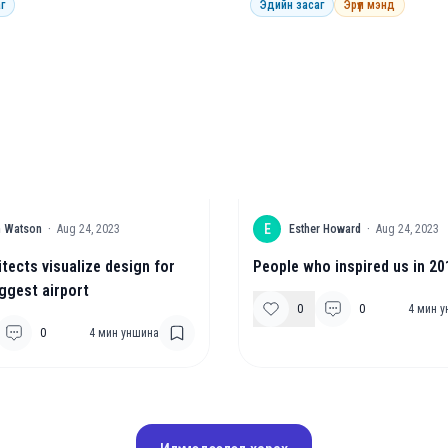
г
Эдийн засаг
Эрүүл мэнд
E
in Watson
·
Aug 24, 2023
Esther Howard
·
Aug 24, 2023
tects visualize design for
People who inspired us in 20
iggest airport
0
0
4
мин у
0
4
мин уншина