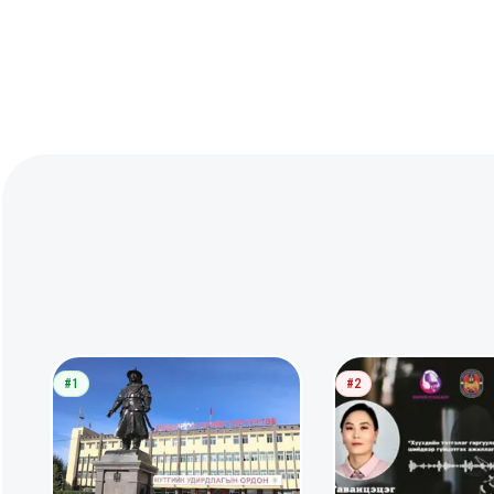
#1
#2