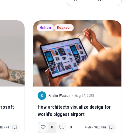
Нийгэм
Подкаст
K
Kristin Watson
·
Aug 24, 2023
crosoft
How architects visualize design for
world’s biggest airport
ншина
0
0
4
мин уншина