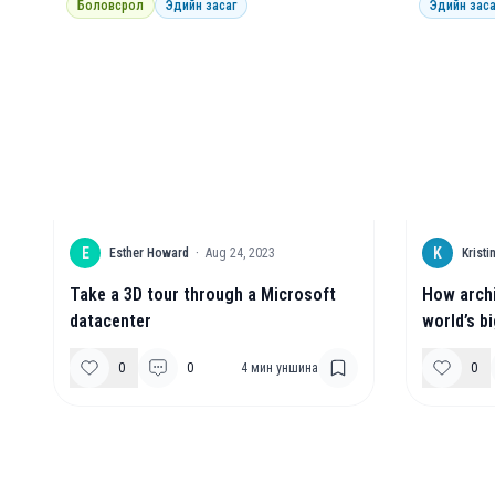
Боловсрол
Эдийн засаг
Эдийн заса
E
K
Esther Howard
·
Aug 24, 2023
Krist
Take a 3D tour through a Microsoft
How archi
datacenter
world’s b
0
0
4
мин уншина
0