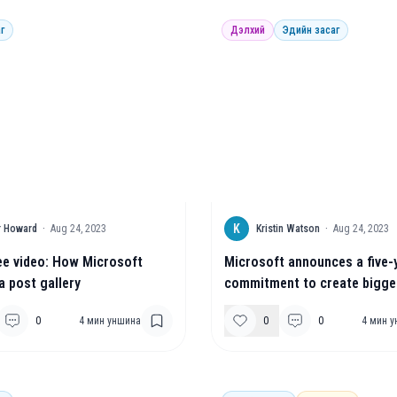
г
Дэлхий
Эдийн засаг
K
r Howard
·
Aug 24, 2023
Kristin Watson
·
Aug 24, 2023
e video: How Microsoft
Microsoft announces a five-
a post gallery
commitment to create bigge
opportunities for people wit
0
4
мин уншина
0
0
4
мин у
disabilities