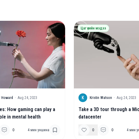
Цаг үеийн мэдээ
K
r Howard
·
Aug 24, 2023
Kristin Watson
·
Aug 24, 2023
es: How gaming can play a
Take a 3D tour through a Mi
ole in mental health
datacenter
0
4
мин уншина
0
0
4
мин у