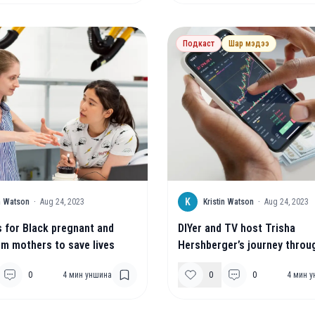
Подкаст
Шар мэдээ
K
in Watson
·
Aug 24, 2023
Kristin Watson
·
Aug 24, 2023
 for Black pregnant and
DIYer and TV host Trisha
m mothers to save lives
Hershberger’s journey thro
keeps evolving
0
4
мин уншина
0
0
4
мин у