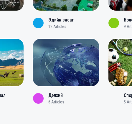
Эдийн засаг
Бол
12
Articles
9
Art
лал
Дэлхий
Спо
6
Articles
5
Art