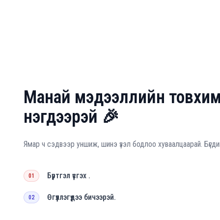
Манай мэдээллийн товхи
нэгдээрэй 🎉
Ямар ч сэдвээр уншиж, шинэ үзэл бодлоо хуваалцаарай. Бүгди
Бүртгэл үүсгэх .
01
Өгүүллэгүүдээ бичээрэй.
02