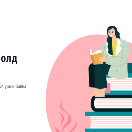
молд
йг урьж байна.