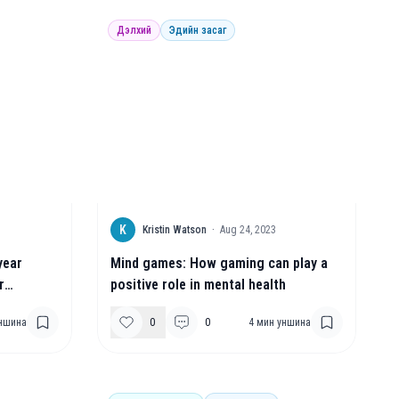
Дэлхий
Эдийн засаг
K
Kristin Watson
·
Aug 24, 2023
year
Mind games: How gaming can play a
r
positive role in mental health
h
ншина
0
0
4
мин уншина