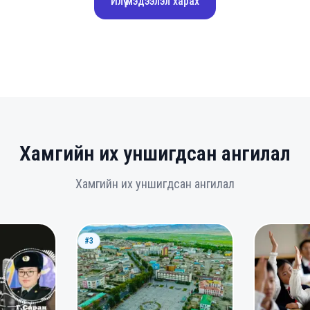
Илүү мэдээлэл харах
Хамгийн их уншигдсан ангилал
Хамгийн их уншигдсан ангилал
#3