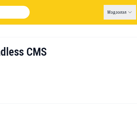
Мэдээлэл
adless CMS