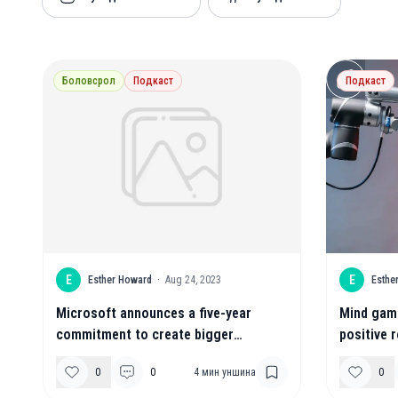
Боловсрол
Подкаст
Подкаст
E
E
Esther Howard
·
Aug 24, 2023
Esthe
Microsoft announces a five-year
Mind gam
commitment to create bigger
positive r
opportunities for people with
0
0
4
мин уншина
0
disabilities