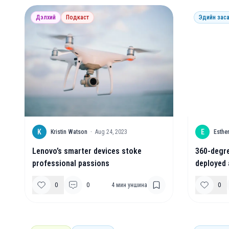
Дэлхий
Подкаст
Эдийн заса
K
E
Kristin Watson
·
Aug 24, 2023
Esthe
Lenovo’s smarter devices stoke
360-degre
professional passions
deployed 
0
0
4
мин уншина
0