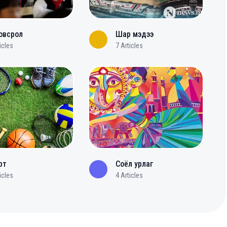
овсрол
Шар мэдээ
icles
7
Articles
рт
Соёл урлаг
icles
4
Articles