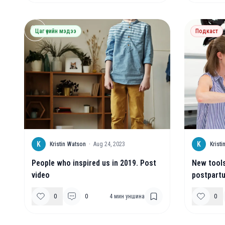
Цаг үеийн мэдээ
Подкаст
K
K
Kristin Watson
·
Aug 24, 2023
Krist
People who inspired us in 2019. Post
New tools
video
postpartu
0
0
4
мин уншина
0