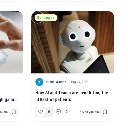
Боловсрол
K
Kristin Watson
·
Aug 24, 2023
How AI and Teams are benefitting the
ugh gaming
littlest of patients
ншина
0
0
4
мин уншина