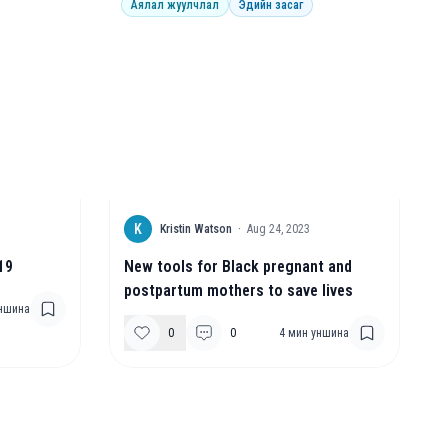
Аялал жуулчлал
Эдийн засаг
K
Kristin Watson
·
Aug 24, 2023
19
New tools for Black pregnant and
postpartum mothers to save lives
ншина
0
0
4
мин уншина