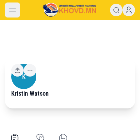
khovd.mn
K
Kristin Watson