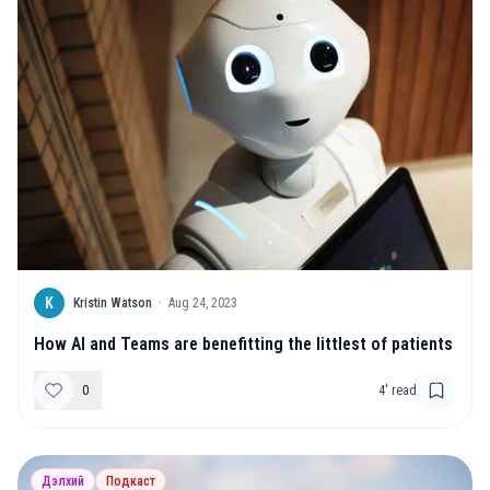
K
Kristin Watson
·
Aug 24, 2023
How AI and Teams are benefitting the littlest of patients
0
4
' read
Дэлхий
Подкаст