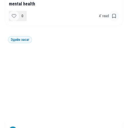
mental health
0
4
' read
Эдийн засаг