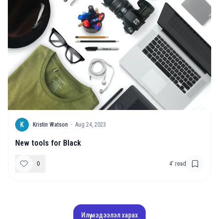
K
Kristin Watson
·
Aug 24, 2023
New tools for Black
0
4
' read
Илүү мэдээлэл харах