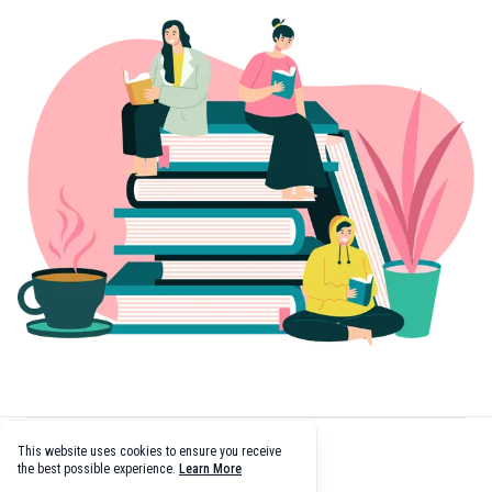
Footer
This website uses cookies to ensure you receive
facebook
twitter
github
tiktok
the best possible experience.
Learn More