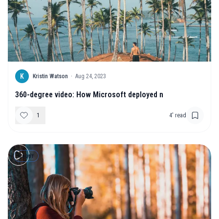
K
Kristin Watson
·
Aug 24, 2023
360-degree video: How Microsoft deployed n
1
4
' read
Спорт