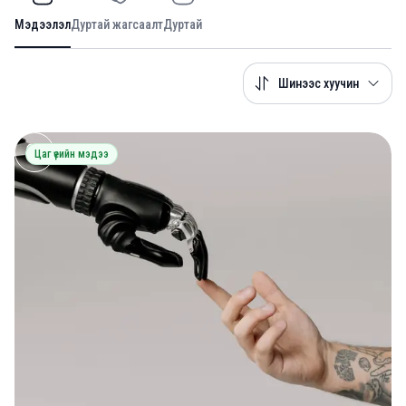
Мэдээлэл
Дуртай жагсаалт
Дуртай
Шинээс хуучин
Цаг үеийн мэдээ