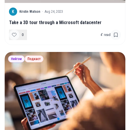
K
Kristin Watson
·
Aug 24, 2023
Take a 3D tour through a Microsoft datacenter
0
4
' read
Нийгэм
Подкаст