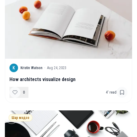
K
Kristin Watson
·
Aug 24, 2023
How architects visualize design
0
4
' read
Шар мэдээ