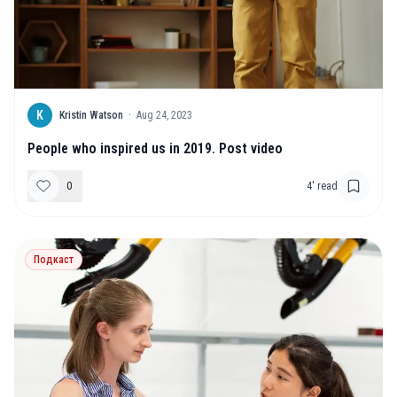
K
Kristin Watson
·
Aug 24, 2023
People who inspired us in 2019. Post video
0
4
' read
Подкаст