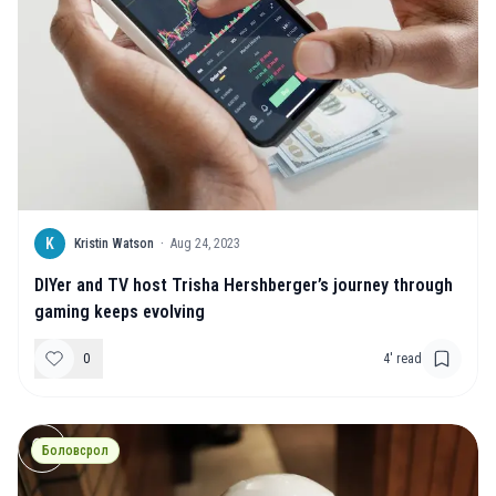
K
Kristin Watson
·
Aug 24, 2023
DIYer and TV host Trisha Hershberger’s journey through
gaming keeps evolving
0
4
' read
Боловсрол