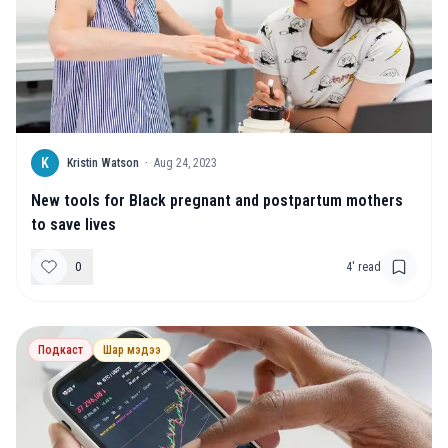
K
Kristin Watson
·
Aug 24, 2023
New tools for Black pregnant and postpartum mothers
to save lives
0
4
' read
Подкаст
Шар мэдээ