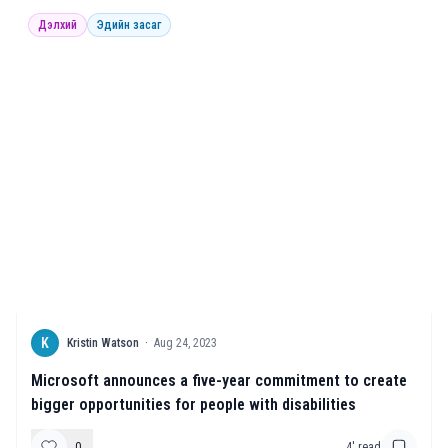
Дэлхий
Эдийн засаг
K
Kristin Watson
·
Aug 24, 2023
Microsoft announces a five-year commitment to create
bigger opportunities for people with disabilities
0
4
' read