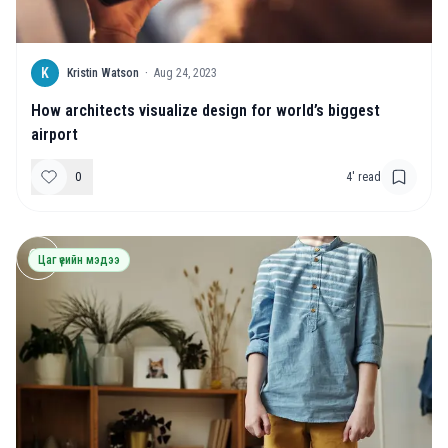
K
Kristin Watson
·
Aug 24, 2023
How architects visualize design for world’s biggest
airport
0
4
' read
Цаг үеийн мэдээ