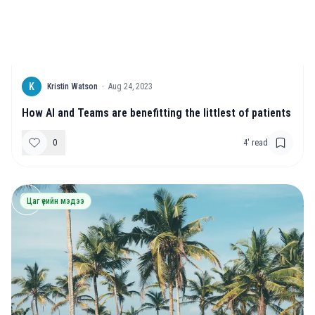
K
Kristin Watson
·
Aug 24, 2023
How AI and Teams are benefitting the littlest of patients
0
4
' read
Цаг үеийн мэдээ