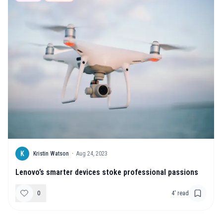
K
Kristin Watson
·
Aug 24, 2023
Lenovo’s smarter devices stoke professional passions
0
4
' read