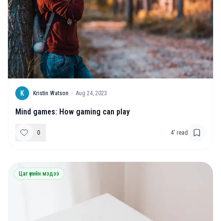
K
Kristin Watson
·
Aug 24, 2023
Mind games: How gaming can play
0
4
' read
Цаг үеийн мэдээ