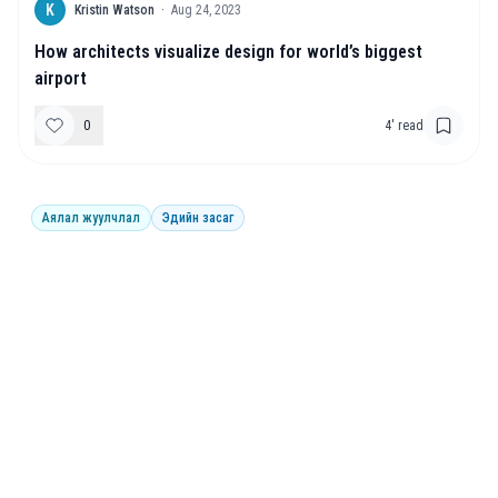
K
Kristin Watson
·
Aug 24, 2023
How architects visualize design for world’s biggest
airport
0
4
' read
Аялал жуулчлал
Эдийн засаг