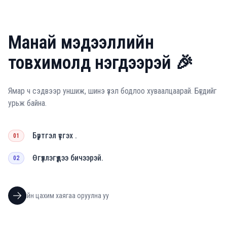
Манай мэдээллийн
товхимолд нэгдээрэй 🎉
Ямар ч сэдвээр уншиж, шинэ үзэл бодлоо хуваалцаарай. Бүгдийг
урьж байна.
Бүртгэл үүсгэх .
01
Өгүүллэгүүдээ бичээрэй.
02