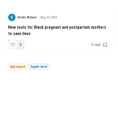
K
Kristin Watson
·
Aug 24, 2023
New tools for Black pregnant and postpartum mothers
to save lives
0
4
' read
Шар мэдээ
Эдийн засаг