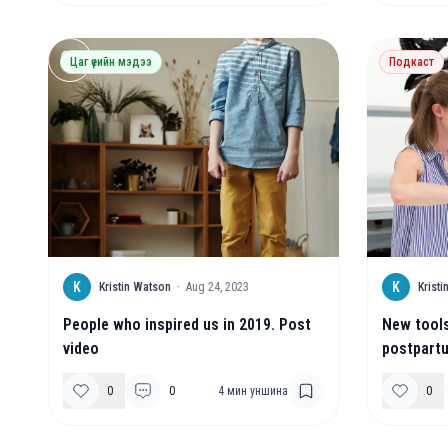
Цаг үеийн мэдээ
Подкаст
K
K
Kristin Watson
·
Aug 24, 2023
Krist
People who inspired us in 2019. Post
New tools
video
postpartu
0
0
4
мин уншина
0