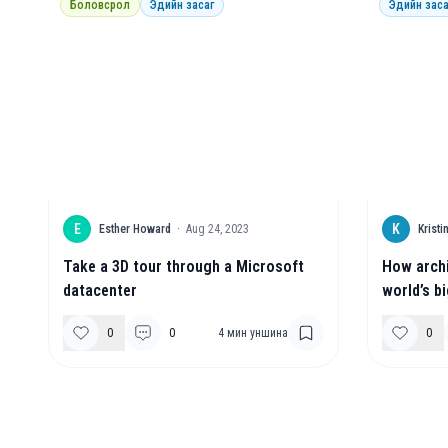
Боловсрол
Эдийн засаг
Эдийн заса
E
K
Esther Howard
·
Aug 24, 2023
Krist
Take a 3D tour through a Microsoft
How archi
datacenter
world’s b
0
0
4
мин уншина
0