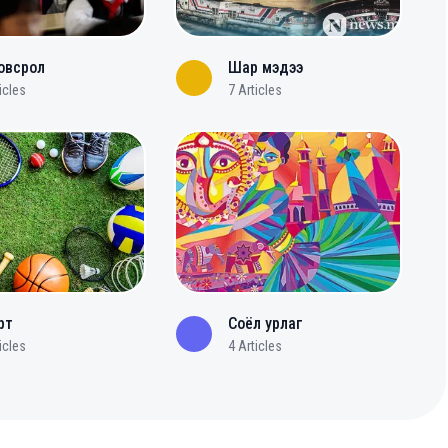
овсрол
Шар мэдээ
icles
7
Articles
рт
Соёл урлаг
icles
4
Articles