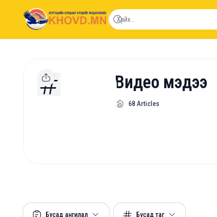
khovd.mn
Видео мэдээ
68
Articles
Бусад ангилал
Бусад таг