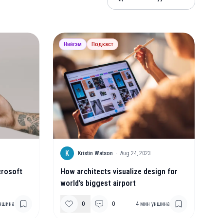
Нийгэм
Подкаст
K
Kristin Watson
·
Aug 24, 2023
crosoft
How architects visualize design for
world’s biggest airport
ншина
0
0
4
мин уншина