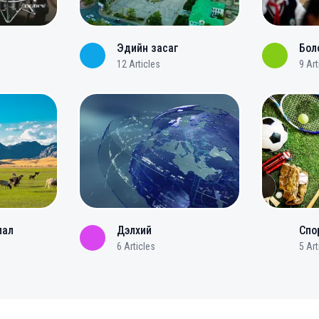
Эдийн засаг
Бол
12
Articles
9
Art
лал
Дэлхий
Спо
6
Articles
5
Art