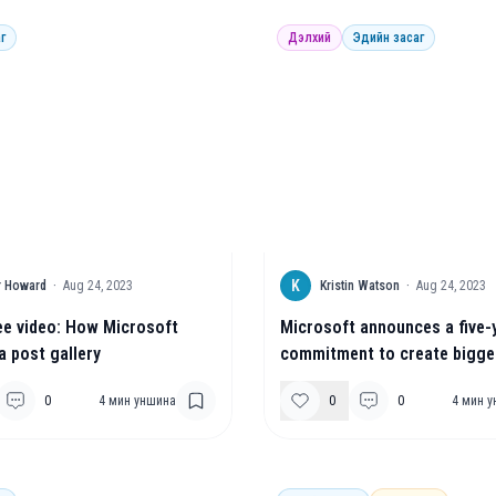
г
Дэлхий
Эдийн засаг
K
r Howard
·
Aug 24, 2023
Kristin Watson
·
Aug 24, 2023
e video: How Microsoft
Microsoft announces a five-
a post gallery
commitment to create bigge
opportunities for people wit
0
4
мин уншина
0
0
4
мин у
disabilities