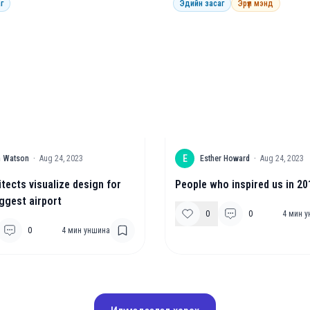
г
Эдийн засаг
Эрүүл мэнд
E
in Watson
·
Aug 24, 2023
Esther Howard
·
Aug 24, 2023
tects visualize design for
People who inspired us in 20
iggest airport
0
0
4
мин у
0
4
мин уншина