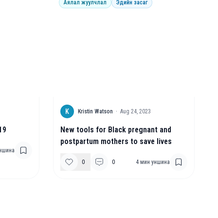
Аялал жуулчлал
Эдийн засаг
K
Kristin Watson
·
Aug 24, 2023
19
New tools for Black pregnant and
postpartum mothers to save lives
ншина
0
0
4
мин уншина