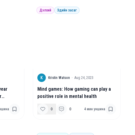
Дэлхий
Эдийн засаг
K
Kristin Watson
·
Aug 24, 2023
year
Mind games: How gaming can play a
r
positive role in mental health
h
ншина
0
0
4
мин уншина