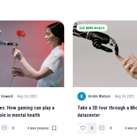
Цаг үеийн мэдээ
K
r Howard
·
Aug 24, 2023
Kristin Watson
·
Aug 24, 2023
es: How gaming can play a
Take a 3D tour through a Mi
ole in mental health
datacenter
0
4
мин уншина
0
0
4
мин у