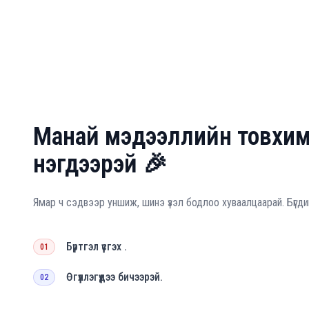
Манай мэдээллийн товхи
нэгдээрэй 🎉
Ямар ч сэдвээр уншиж, шинэ үзэл бодлоо хуваалцаарай. Бүгди
Бүртгэл үүсгэх .
01
Өгүүллэгүүдээ бичээрэй.
02