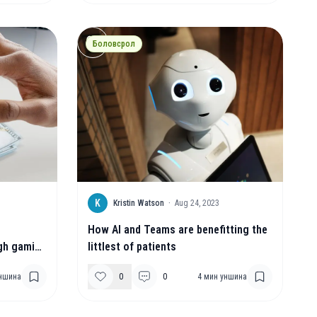
Боловсрол
K
Kristin Watson
·
Aug 24, 2023
How AI and Teams are benefitting the
ugh gaming
littlest of patients
ншина
0
0
4
мин уншина