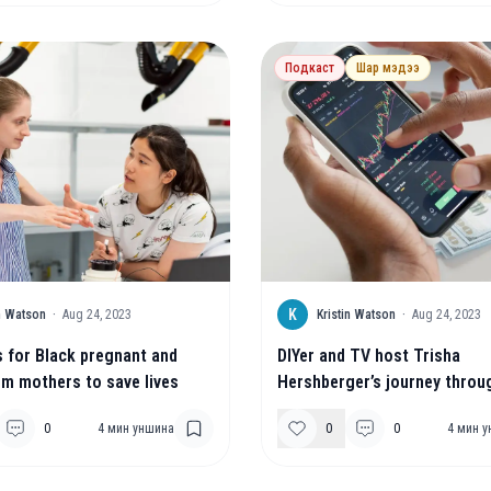
Подкаст
Шар мэдээ
K
in Watson
·
Aug 24, 2023
Kristin Watson
·
Aug 24, 2023
 for Black pregnant and
DIYer and TV host Trisha
m mothers to save lives
Hershberger’s journey thro
keeps evolving
0
4
мин уншина
0
0
4
мин у