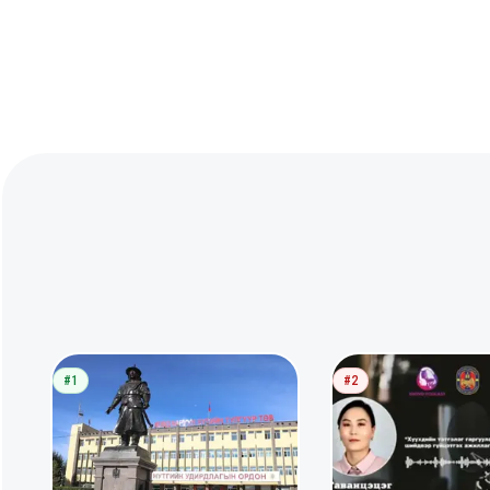
#1
#2