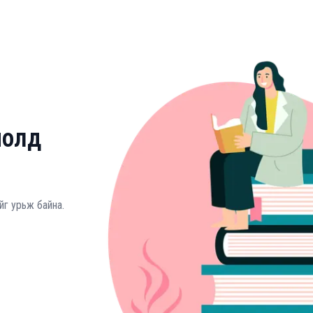
молд
йг урьж байна.