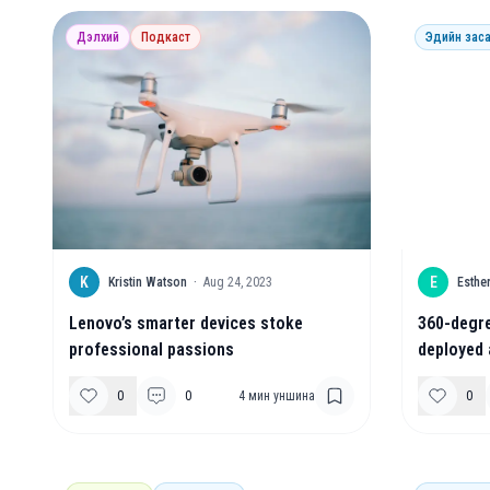
Дэлхий
Подкаст
Эдийн заса
K
E
Kristin Watson
·
Aug 24, 2023
Esthe
Lenovo’s smarter devices stoke
360-degre
professional passions
deployed 
0
0
4
мин уншина
0