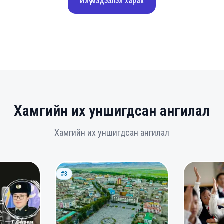
Илүү мэдээлэл харах
Хамгийн их уншигдсан ангилал
Хамгийн их уншигдсан ангилал
#3