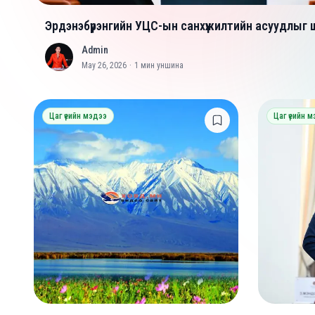
Эрдэнэбүрэнгийн УЦС-ын санхүүжилтийн асуудлыг
Admin
A
May 26, 2026
·
1
мин уншина
Цаг үеийн мэдээ
Цаг үеийн 