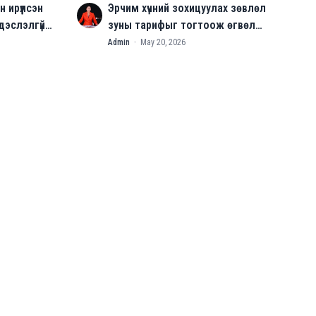
 ирүүлсэн
Эрчим хүчний зохицуулах зөвлөл
A
дэслэлгүй
зуны тарифыг тогтоож өгвөл
хэрэглээний халуун усаар хангана
Admin
·
May 20, 2026