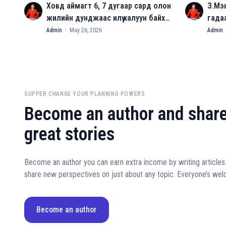
Ховд аймагт 6, 7 дугаар сард олон
З.Мэ
A
A
жилийн дунджаас илүү халуун байх
гада
төлөвтэй байна
батл
Admin
·
May 26, 2026
Admin
SUPPER CHANGE YOUR PLANNING POWERS
Become an author and share
great stories
Become an author you can earn extra income by writing articles
share new perspectives on just about any topic. Everyone’s we
Become an author