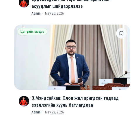
A
асуудлыг шийдвэрлэлээ
Admin
·
May 26, 2026
Цаг үеийн мэдээ
З.Мэндсайхан: Олон жил яригдсан гадаад
A
зээллэгийн хууль батлагдлаа
Admin
·
May 22, 2026