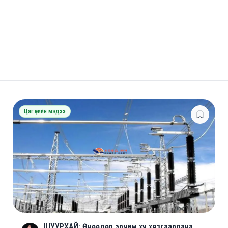
Цаг үеийн мэдээ
ШУУРХАЙ: Өнөөдөр эрчим хүч хязгаарлана