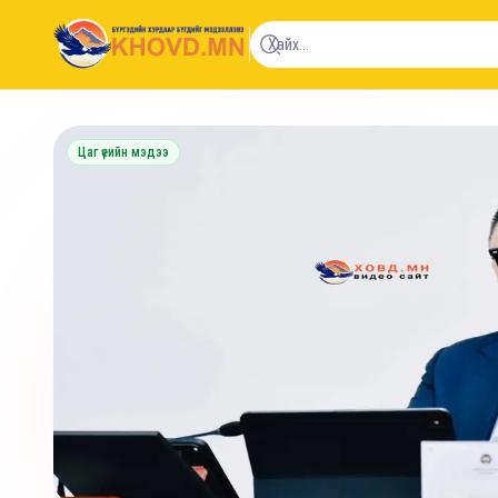
khovd.mn
Цаг үеийн мэдээ