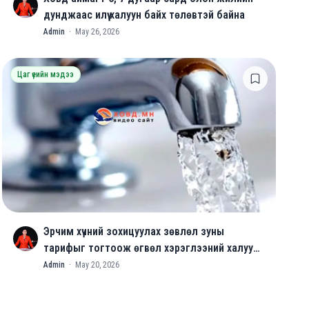
A
дунджаас илүү халуун байх төлөвтэй байна
Admin
·
May 26, 2026
Цаг үеийн мэдээ
Эрчим хүчний зохицуулах зөвлөл зуны
A
тарифыг тогтоож өгвөл хэрэглээний халуун
усаар хангана
Admin
·
May 20, 2026