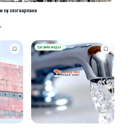
 хүч хязгаарлана
а
Цаг үеийн мэдээ