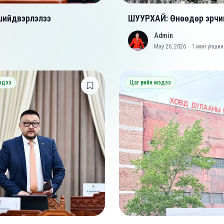
 шийдвэрлэлээ
ШУУРХАЙ: Өнөөдөр эрчим
Admin
A
May 26, 2026
·
1
мин уншин
мэдээ
Цаг үеийн мэдээ