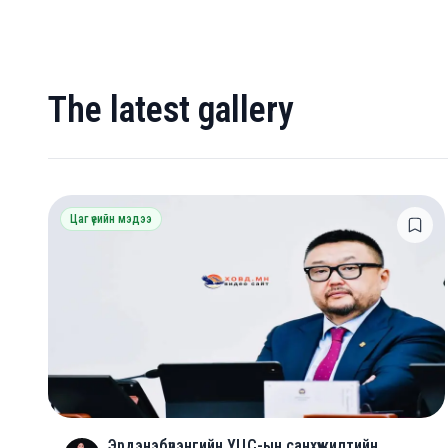
The latest gallery
Цаг үеийн мэдээ
Эрдэнэбүрэнгийн УЦС-ын санхүүжилтийн