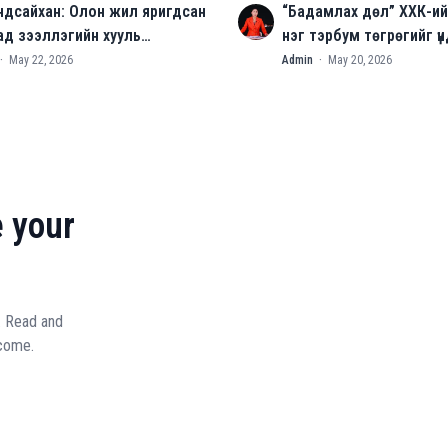
ндсайхан: Олон жил яригдсан
“Бадамлах дөл” ХХК-ийн
A
ад зээллэгийн хууль
нэг тэрбум төгрөгийг үн
агдлаа
тооцоолол гэж үзжээ
·
May 22, 2026
Admin
·
May 20, 2026
 your
. Read and
lcome.