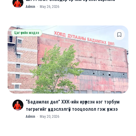
A
Admin
·
May 26, 2026
Цаг үеийн мэдээ
“Бадамлах дөл” ХХК-ийн ирүүлсэн нэг тэрбум
A
төгрөгийг үндэслэлгүй тооцоолол гэж үзжээ
Admin
·
May 20, 2026