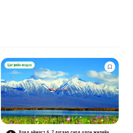
Цаг үеийн мэдээ
Ховд аймагт 6, 7 дугаар сард олон жилийн