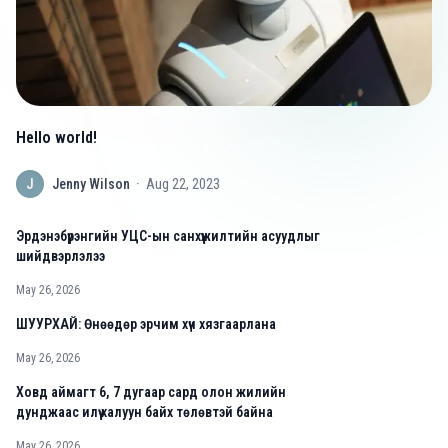
Hello world!
J
Jenny Wilson
·
Aug 22, 2023
Эрдэнэбүрэнгийн УЦС-ын санхүүжилтийн асуудлыг
шийдвэрлэлээ
May 26, 2026
ШУУРХАЙ: Өнөөдөр эрчим хүч хязгаарлана
May 26, 2026
Ховд аймагт 6, 7 дугаар сард олон жилийн
дунджаас илүү халуун байх төлөвтэй байна
May 26, 2026