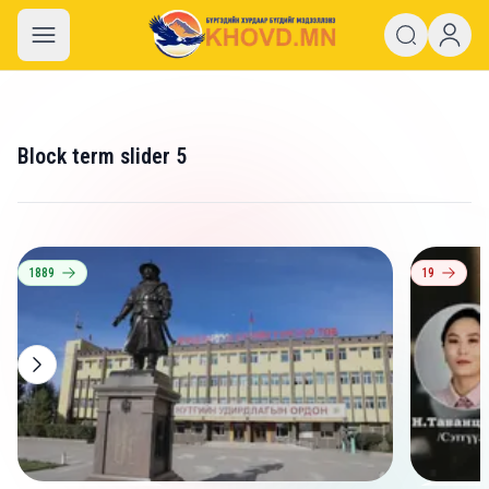
khovd.mn
Block term slider 5
1889
19