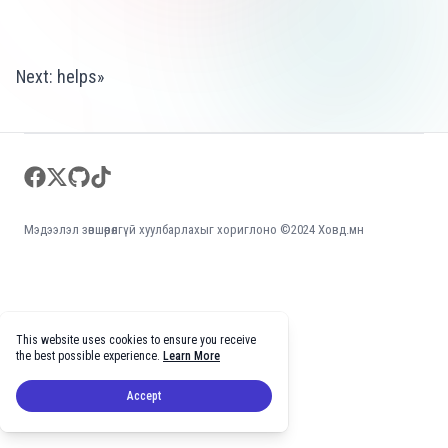
Цаг үеийн мэдээ
Подкас
Next:
helps
»
Footer
facebook
twitter
github
tiktok
Мэдээлэл зөвшөөрөлгүй хуулбарлахыг хориглоно ©2024 Ховд.мн
This website uses cookies to ensure you receive
the best possible experience.
Learn More
Accept