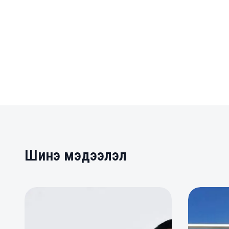
Шинэ мэдээлэл
0
0
0