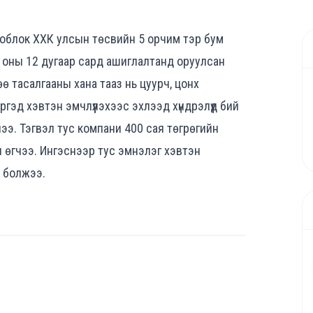
тоблок ХХК улсын төсвийн 5 орчим тэр бум
0 оны 12 дугаар сард ашиглалтанд оруулсан
ө тасалгааны хана тааз нь цуурч, цонх
ргэд хэвтэн эмчлүүлэхээс эхлээд хүндрэлүүд бий
ээ. Тэгвэл тус компани 400 сая төгрөгийн
 өгчээ. Ингэснээр тус эмнэлэг хэвтэн
эн болжээ.