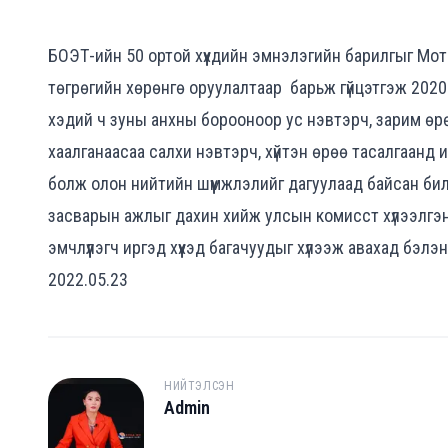
БОЭТ-ийн 50 ортой хүүхдийн эмнэлэгийн барилгыг Мо
төгрөгийн хөрөнгө оруулалтаар барьж гүйцэтгэж 202
хэдий ч зуны анхны борооноор ус нэвтэрч, зарим өрө
хаалганаасаа салхи нэвтэрч, хүйтэн өрөө тасалгаанд и
болж олон нийтийн шүүмжлэлийг дагуулаад байсан бил
засварын ажлыг дахин хийж улсын комисст хүлээлгэн
эмчлүүлэгч иргэд хүүхэд багачуудыг хүлээж авахад бэл
2022.05.23
НИЙТЭЛСЭН
Admin
A