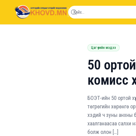
khovd.mn
Цаг үеийн мэдээ
50 ортой
комисс х
БОЭТ-ийн 50 ортой х
төгрөгийн хөрөнгө о
хэдий ч зуны анхны б
хаалганаасаа салхи нэ
болж олон […]