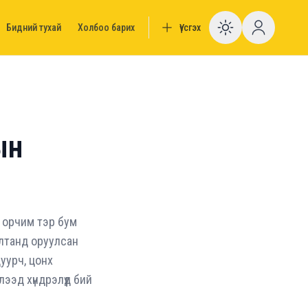
Бидний тухай
Холбоо барих
Үүсгэх
Enable da
ын
 орчим тэр бум
алтанд оруулсан
уурч, цонх
ээд хүндрэлүүд бий