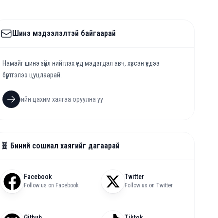
Шинэ мэдээлэлтэй байгаарай
Намайг шинэ зүйл нийтлэх үед мэдэгдэл авч, хүссэн үедээ
бүртгэлээ цуцлаарай.
🧬 Биний сошиал хаягийг дагаарай
Facebook
Twitter
Follow us on Facebook
Follow us on Twitter
Github
Tiktok