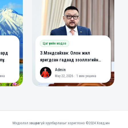
Цаг үеийн мэдээ
сард
З.Мэндсайхан: Олон жил
үү
яригдсан гадаад зээллэгийн
йна
хууль батлагдлаа
Admin
A
ина
May 22, 2026
·
1
мин уншина
Мэдээлэл зөвшөөрөлгүй хуулбарлахыг хориглоно ©2024 Ховд.мн