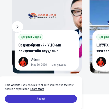
Цаг үеийн мэдээ
Цаг үеи
Эрдэнэбүрэнгийн УЦС-ын
ШУУРХА
санхүүжилтийн асуудлыг
хязгаа
шийдвэрлэлээ
Admin
A
A
May 26, 2026
·
1
мин уншина
This website uses cookies to ensure you receive the best
possible experience.
Learn More
Footer
Accept
facebook
twitter
github
tiktok