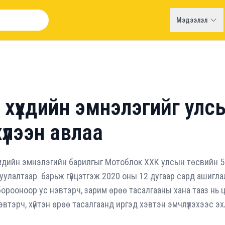
Мэдээлэл
 хүүхдийн эмнэлэгийг улс
үлээн авлаа
үүхдийн эмнэлэгийн барилгыг Мотоблок ХХК улсын төсвийн 5
руулалтаар барьж гүйцэтгэж 2020 оны 12 дугаар сард ашигл
орооноор ус нэвтэрч, зарим өрөө тасалгааны хана тааз нь ц
втэрч, хүйтэн өрөө тасалгаанд иргэд хэвтэн эмчлүүлэхээс эхл