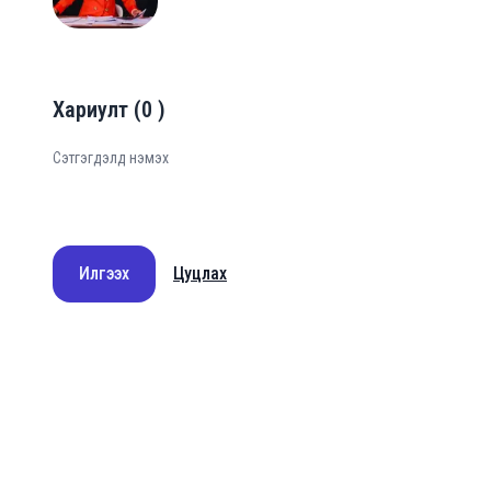
Хариулт
(
0
)
Илгээх
Цуцлах