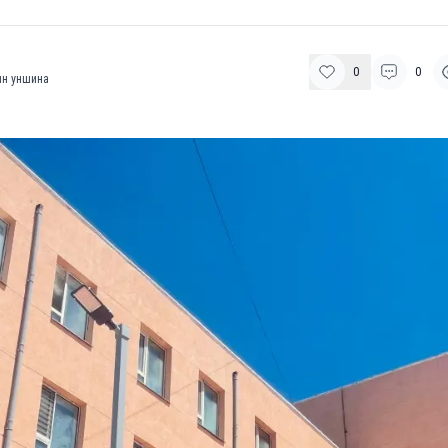
0
0
н уншина