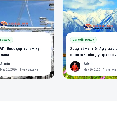
йн мэдээ
Цаг үеийн мэдээ
Й: Өнөөдөр эрчим хүч
Ховд аймагт 6, 7 дугаар 
рлана
олон жилийн дунджаас ил
халуун байх төлөвтэй ба
Admin
Admin
A
May 26, 2026
·
1
мин уншина
May 26, 2026
·
1
мин унш