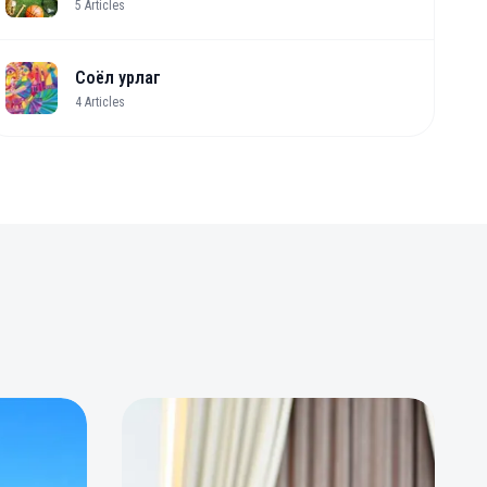
5
Articles
Соёл урлаг
4
Articles
0
0