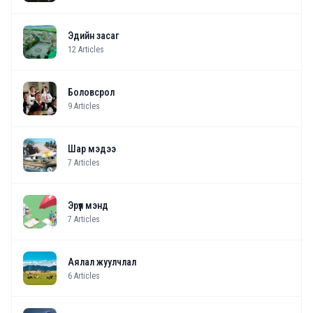
Эдийн засаг
12
Articles
Боловсрол
9
Articles
Шар мэдээ
7
Articles
Эрүүл мэнд
7
Articles
Аялал жуулчлал
6
Articles