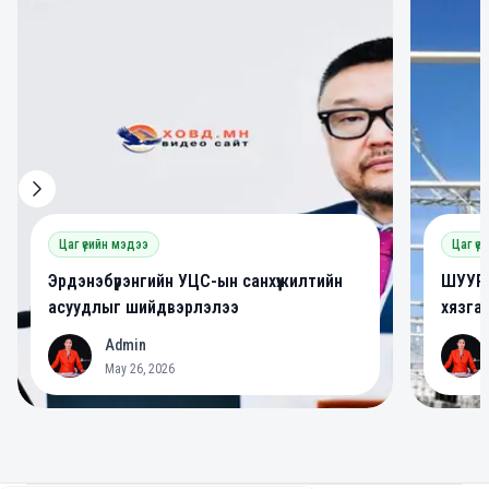
0
0
Цаг үеийн мэдээ
Цаг үе
Эрдэнэбүрэнгийн УЦС-ын санхүүжилтийн
ШУУРХ
асуудлыг шийдвэрлэлээ
хязга
Admin
A
A
May 26, 2026