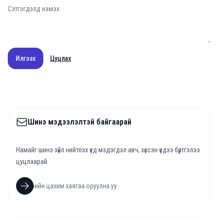
Илгээх
Цуцлах
Шинэ мэдээлэлтэй байгаарай
Намайг шинэ зүйл нийтлэх үед мэдэгдэл авч, хүссэн үедээ бүртгэлээ
цуцлаарай.