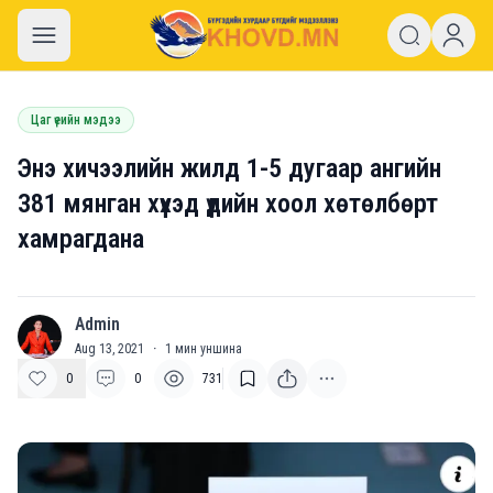
khovd.mn
Цаг үеийн мэдээ
Энэ хичээлийн жилд 1-5 дугаар ангийн
381 мянган хүүхэд үдийн хоол хөтөлбөрт
хамрагдана
Admin
A
Aug 13, 2021
·
1
мин уншина
0
0
731