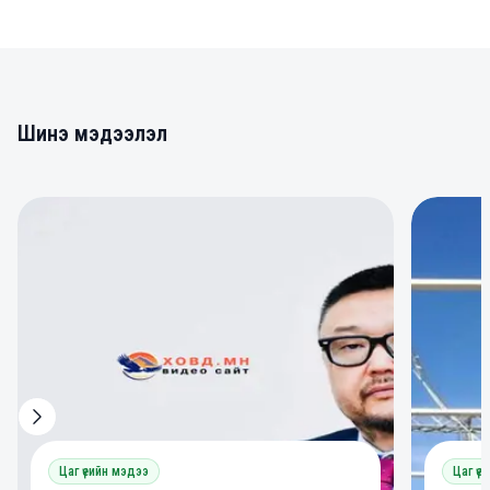
Шинэ мэдээлэл
0
0
Цаг үеийн мэдээ
Цаг үе