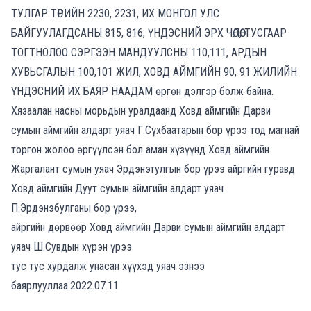
ТУЛГАР ТӨРИЙН 2230, 2231, ИХ МОНГОЛ УЛС
БАЙГУУЛАГДСАНЫ 815, 816, ҮНДЭСНИЙ ЭРХ ЧӨЛӨӨ, ТУСГААР
ТОГТНОЛОО СЭРГЭЭН МАНДУУЛСНЫ 110,111, АРДЫН
ХУВЬСГАЛЫН 100,101 ЖИЛ, ХОВД АЙМГИЙН 90, 91 ЖИЛИЙН
ҮНДЭСНИЙ ИХ БАЯР НААДАМ өргөн дэлгэр болж байна.
Хязаалан насны морьдын уралдаанд Ховд аймгийн Дарви
сумын аймгийн алдарт уяач Г.Сүхбаатарын бор үрээ тод магнай
торгон жолоо өргүүлсэн бол аман хүзүүнд Ховд аймгийн
Жаргалант сумын уяач Эрдэнэтулгын бор үрээ айргийн гуравд
Ховд аймгийн Дуут сумын аймгийн алдарт уяач
П.Эрдэнэбулганы бор үрээ,
айргийн дөрвөөр Ховд аймгийн Дарви сумын аймгийн алдарт
уяач Ш.Сувдын хүрэн үрээ
тус тус хурдалж унасан хүүхэд уяач эзнээ
баярлууллаа.2022.07.11