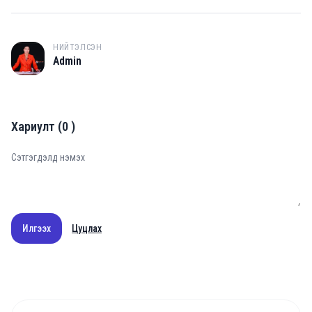
НИЙТЭЛСЭН
A
Admin
Хариулт
(
0
)
Илгээх
Цуцлах