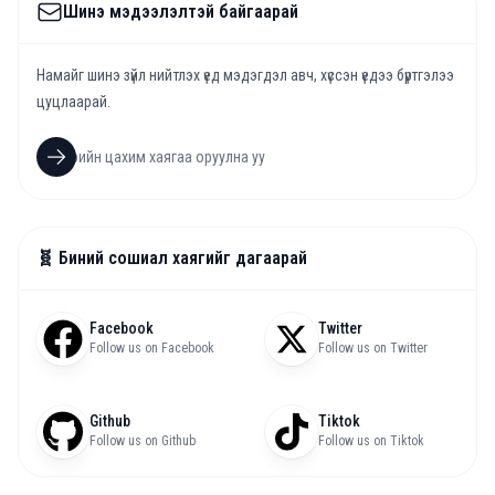
Шинэ мэдээлэлтэй байгаарай
Намайг шинэ зүйл нийтлэх үед мэдэгдэл авч, хүссэн үедээ бүртгэлээ
цуцлаарай.
🧬 Биний сошиал хаягийг дагаарай
Facebook
Twitter
Follow us on Facebook
Follow us on Twitter
Github
Tiktok
Follow us on Github
Follow us on Tiktok