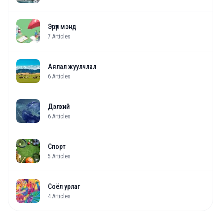
Эрүүл мэнд
7
Articles
Аялал жуулчлал
6
Articles
Дэлхий
6
Articles
Спорт
5
Articles
Соёл урлаг
4
Articles