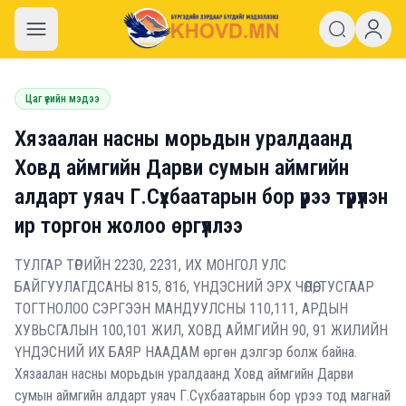
khovd.mn
Цаг үеийн мэдээ
Хязаалан насны морьдын уралдаанд
Ховд аймгийн Дарви сумын аймгийн
алдарт уяач Г.Сүхбаатарын бор үрээ түрүүлэн
ир торгон жолоо өргүүллээ
ТУЛГАР ТӨРИЙН 2230, 2231, ИХ МОНГОЛ УЛС
БАЙГУУЛАГДСАНЫ 815, 816, ҮНДЭСНИЙ ЭРХ ЧӨЛӨӨ, ТУСГААР
ТОГТНОЛОО СЭРГЭЭН МАНДУУЛСНЫ 110,111, АРДЫН
ХУВЬСГАЛЫН 100,101 ЖИЛ, ХОВД АЙМГИЙН 90, 91 ЖИЛИЙН
ҮНДЭСНИЙ ИХ БАЯР НААДАМ өргөн дэлгэр болж байна.
Хязаалан насны морьдын уралдаанд Ховд аймгийн Дарви
сумын аймгийн алдарт уяач Г.Сүхбаатарын бор үрээ тод магнай