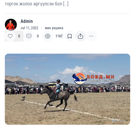
торгон жолоо өргүүлсэн бол […]
Admin
A
Jul 11, 2022
·
мин уншина
0
0
1167