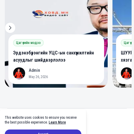
Цаг үеийн мэдээ
Цаг үе
Эрдэнэбүрэнгийн УЦС-ын санхүүжилтийн
ШУУРХ
асуудлыг шийдвэрлэлээ
хязга
Admin
A
A
May 26, 2026
Footer
This website uses cookies to ensure you receive
facebook
twitter
github
tiktok
the best possible experience.
Learn More