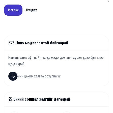
Илгээх
Цуцлах
Шинэ мэдээлэлтэй байгаарай
Намайг шинэ зүйл нийтлэх үед мэдэгдэл авч, хүссэн үедээ бүртгэлээ
цуцлаарай.
🧬 Биний сошиал хаягийг дагаарай