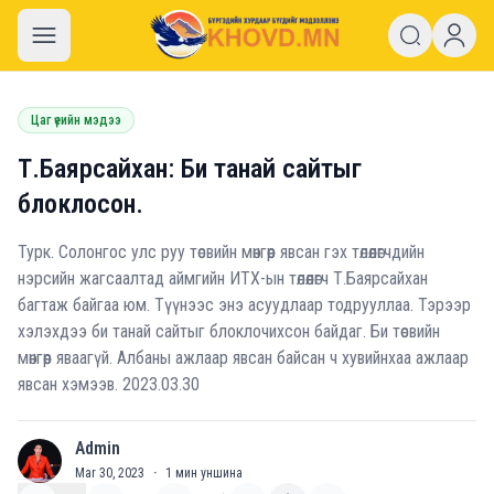
khovd.mn
Цаг үеийн мэдээ
Т.Баярсайхан: Би танай сайтыг
блоклосон.
Турк. Солонгос улс руу төсвийн мөнгөөр явсан гэх төлөөлөгчдийн
нэрсийн жагсаалтад аймгийн ИТХ-ын төлөөлөгч Т.Баярсайхан
багтаж байгаа юм. Түүнээс энэ асуудлаар тодрууллаа. Тэрээр
хэлэхдээ би танай сайтыг блоклочихсон байдаг. Би төсвийн
мөнгөөр яваагүй. Албаны ажлаар явсан байсан ч хувийнхаа ажлаар
явсан хэмээв. 2023.03.30
Admin
A
Mar 30, 2023
·
1
мин уншина