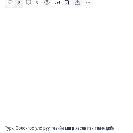
0
0
594
Турк. Солонгос улс руу төсвийн мөнгөөр явсан гэх төлөөлөгчдийн