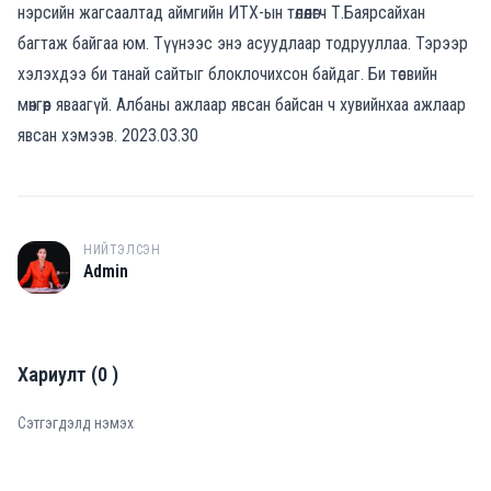
нэрсийн жагсаалтад аймгийн ИТХ-ын төлөөлөгч Т.Баярсайхан
багтаж байгаа юм. Түүнээс энэ асуудлаар тодрууллаа. Тэрээр
хэлэхдээ би
танай сайтыг блоклочихсон байдаг. Би төсвийн
мөнгөөр яваагүй. Албаны ажлаар явсан байсан ч хувийнхаа ажлаар
явсан хэмээв. 2023.03.30
НИЙТЭЛСЭН
A
Admin
Хариулт
(
0
)