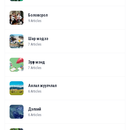
Боловсрол
9
Articles
Шар мэдээ
7
Articles
Эрүүл мэнд
7
Articles
Аялал жуулчлал
6
Articles
Дэлхий
6
Articles