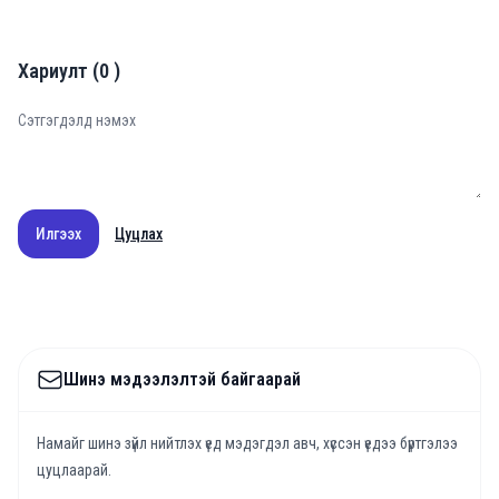
Хариулт
(
0
)
Илгээх
Цуцлах
Шинэ мэдээлэлтэй байгаарай
Намайг шинэ зүйл нийтлэх үед мэдэгдэл авч, хүссэн үедээ бүртгэлээ
цуцлаарай.