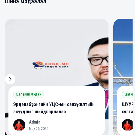
Шинэ мэдээлэл
0
0
Цаг үеийн мэдээ
Цаг үе
Эрдэнэбүрэнгийн УЦС-ын санхүүжилтийн
ШУУРХ
асуудлыг шийдвэрлэлээ
хязга
Admin
A
A
May 26, 2026