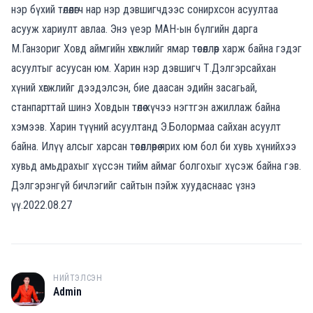
нэр бүхий төлөөлөгч нар нэр дэвшигчдээс сонирхсон асуултаа
асууж хариулт авлаа. Энэ үеэр МАН-ын бүлгийн дарга
М.Ганзориг Ховд аймгийн хөгжлийг ямар төсөөллөөр харж байна гэдэг
асуултыг асуусан юм. Харин нэр дэвшигч Т.Дэлгэрсайхан
хүний хөгжлийг дээдэлсэн, бие даасан эдийн засагьай,
станпарттай шинэ Ховдын төлөө хүчээ нэгтгэн ажиллаж байна
хэмээв. Харин түүний асуултанд Э.Болормаа сайхан асуулт
байна. Илүү алсыг харсан төсөөллөөрөө ярих юм бол би хувь хүнийхээ
хувьд амьдрахыг хүссэн тийм аймаг болгохыг хүсэж байна гэв.
Дэлгэрэнгүй бичлэгийг сайтын пэйж хуудаснаас үзнэ
үү.2022.08.27
НИЙТЭЛСЭН
A
Admin