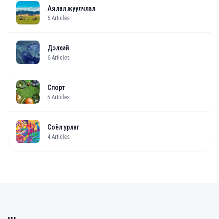
Аялал жуулчлал
6
Articles
Дэлхий
6
Articles
Спорт
5
Articles
Соёл урлаг
4
Articles