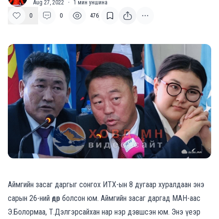
Aug 27, 2022
·
1
мин уншина
0
0
476
Аймгийн засаг даргыг сонгох ИТХ-ын 8 дугаар хуралдаан энэ
сарын 26-ний өдөр болсон юм. Аймгийн засаг даргад МАН-аас
Э.Болормаа, Т.Дэлгэрсайхан нар нэр дэвшсэн юм. Энэ үеэр