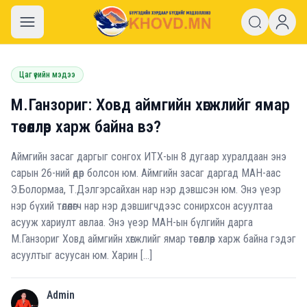
khovd.mn
Цаг үеийн мэдээ
М.Ганзориг: Ховд аймгийн хөгжлийг ямар
төсөөллөөр харж байна вэ?
Аймгийн засаг даргыг сонгох ИТХ-ын 8 дугаар хуралдаан энэ
сарын 26-ний өдөр болсон юм. Аймгийн засаг даргад МАН-аас
Э.Болормаа, Т.Дэлгэрсайхан нар нэр дэвшсэн юм. Энэ үеэр
нэр бүхий төлөөлөгч нар нэр дэвшигчдээс сонирхсон асуултаа
асууж хариулт авлаа. Энэ үеэр МАН-ын бүлгийн дарга
М.Ганзориг Ховд аймгийн хөгжлийг ямар төсөөллөөр харж байна гэдэг
асуултыг асуусан юм. Харин […]
Admin
A