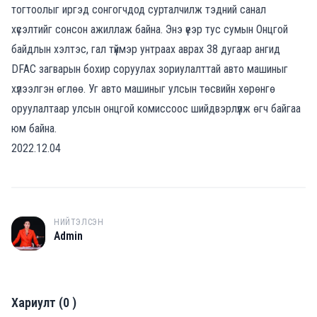
тогтоолыг иргэд сонгогчдод сурталчилж тэдний санал
хүсэлтийг сонсон ажиллаж байна. Энэ үеэр тус сумын Онцгой
байдлын хэлтэс, гал түймэр унтраах аврах 38 дугаар ангид
DFAC загварын бохир соруулах зориулалттай авто машиныг
хүлээлгэн өглөө. Уг авто машиныг улсын төсвийн хөрөнгө
оруулалтаар улсын онцгой комиссоос шийдвэрлүүлж өгч байгаа
юм байна.
2022.12.04
НИЙТЭЛСЭН
A
Admin
Хариулт
(
0
)