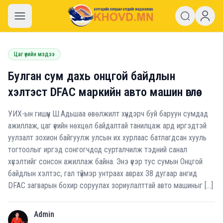
khovd.mn
Цаг үеийн мэдээ
Булган сум дахь онцгой байдлын
хэлтэст DFAC маркийн авто машин өглөө.
УИХ-ын гишүүн Ш.Адьшаа өвөлжилт хүндэрч буй баруун сумдад
ажиллаж, цаг үеийн нөхцөл байдалтай танилцаж ард иргэдтэй
уулзалт зохион байгуулж улсын их хурлаас батлагдсан хууль
тогтоолыг иргэд сонгогчдод сурталчилж тэдний санал
хүсэлтийг сонсон ажиллаж байна. Энэ үеэр тус сумын Онцгой
байдлын хэлтэс, гал түймэр унтраах аврах 38 дугаар ангид
DFAC загварын бохир соруулах зориулалттай авто машиныг […]
Admin
A