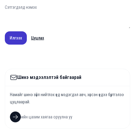
Илгээх
Цуцлах
Шинэ мэдээлэлтэй байгаарай
Намайг шинэ зүйл нийтлэх үед мэдэгдэл авч, хүссэн үедээ бүртгэлээ
цуцлаарай.