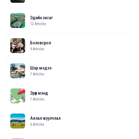
Эдийн засаг
12
Articles
Боловсрол
9
Articles
Шар мэдээ
7
Articles
Эрүүл мэнд
7
Articles
Аялал жуулчлал
6
Articles