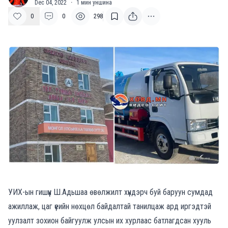
Dec 04, 2022
·
1
мин уншина
0
0
298
УИХ-ын гишүүн Ш.Адьшаа өвөлжилт хүндэрч буй баруун сумдад
ажиллаж, цаг үеийн нөхцөл байдалтай танилцаж ард иргэдтэй
уулзалт зохион байгуулж улсын их хурлаас батлагдсан хууль