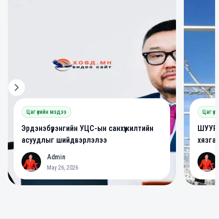
0
0
Цаг үеийн мэдээ
Цаг үе
Эрдэнэбүрэнгийн УЦС-ын санхүүжилтийн
ШУУРХ
асуудлыг шийдвэрлэлээ
хязга
Admin
A
A
May 26, 2026