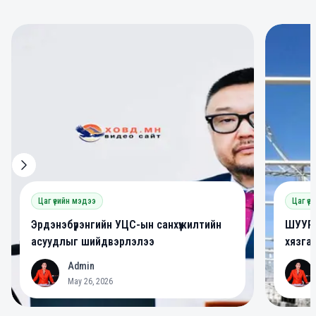
0
0
Цаг үеийн мэдээ
Цаг үе
Эрдэнэбүрэнгийн УЦС-ын санхүүжилтийн
ШУУРХ
асуудлыг шийдвэрлэлээ
хязга
Admin
A
A
May 26, 2026