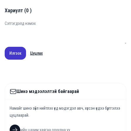
Хариулт
(
0
)
Илгээх
Цуцлах
Шинэ мэдээлэлтэй байгаарай
Намайг шинэ зүйл нийтлэх үед мэдэгдэл авч, хүссэн үедээ бүртгэлээ
цуцлаарай.