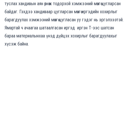
туслах хандивын аян өрнөж тодорхой хэмжээний мөнгө цугларсан
байдаг. Гэхдээ хандиваар цугларсан мөнгө иргэдийн хохирлыг
барагдуулах хэмжээний мөнгө цугласан уу гэдэг нь эргэлзээтэй.
Ямартай ч ачаагаа шатаалгасан иргэд иргэн Т-ээс шатсан
бараа материалынхаа үнэд дүйцэх хохирлыг барагдуулахыг
хүсэж байна.