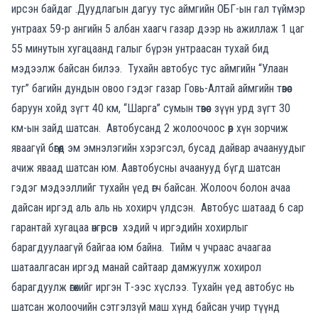
ирсэн байдаг .Дуудлагын дагуу тус аймгийн ОБГ-ын гал түймэр
унтраах 59-р ангийн 5 албан хаагч газар дээр нь ажиллаж 1 цаг
55 минутын хугацаанд галыг бүрэн унтраасан тухай бид
мэдээлж байсан билээ. Тухайн автобус тус аймгийн “Улаан
туг” багийн дундын овоо гэдэг газар Говь-Алтай аймгийн төвөөс
баруун хойд зүгт 40 км, “Шарга” сумын төвөөс зүүн урд зүгт 30
км-ын зайд шатсан. Автобусанд 2 жолоочоос өөр хүн зорчиж
яваагүй бөгөөд эм эмнэлэгийн хэрэгсэл, бусад дайвар ачаануудыг
ачиж яваад шатсан юм. Аавтобусны ачаанууд бүгд шатсан
гэдэг мэдээллийг тухайн үед өгч байсан. Жолооч болон ачаа
дайсан иргэд аль аль нь хохирч үлдсэн. Автобус шатаад 6 сар
гарантай хугацаа өнгөрсөн хэдий ч иргэдийн хохирлыг
барагдуулаагүй байгаа юм байна. Тийм ч учраас ачаагаа
шатаалгасан иргэд манай сайтаар дамжуулж хохирол
барагдуулж өгөхийг иргэн Т-ээс хүслээ. Тухайн үед автобус нь
шатсан жолоочийн сэтгэлзүй маш хүнд байсан учир түүнд