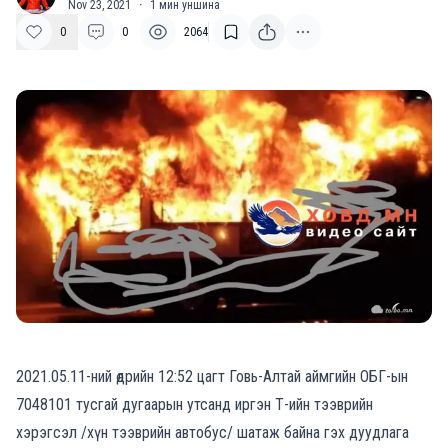
Nov 23, 2021
·
1
мин уншина
0
0
2064
2021.05.11-ний өдрийн 12:52 цагт Говь-Алтай аймгийн ОБГ-ын
7048101 тусгай дугаарын утсанд иргэн Т-ийн тээврийн
хэрэгсэл /хүн тээврийн автобус/ шатаж байна гэх дуудлага