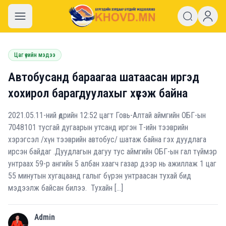
khovd.mn
Цаг үеийн мэдээ
Автобусанд бараагаа шатаасан иргэд
хохирол барагдуулахыг хүсэж байна
2021.05.11-ний өдрийн 12:52 цагт Говь-Алтай аймгийн ОБГ-ын
7048101 тусгай дугаарын утсанд иргэн Т-ийн тээврийн
хэрэгсэл /хүн тээврийн автобус/ шатаж байна гэх дуудлага
ирсэн байдаг .Дуудлагын дагуу тус аймгийн ОБГ-ын гал түймэр
унтраах 59-р ангийн 5 албан хаагч газар дээр нь ажиллаж 1 цаг
55 минутын хугацаанд галыг бүрэн унтраасан тухай бид
мэдээлж байсан билээ. Тухайн […]
Admin
A